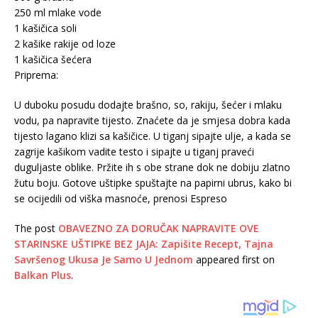
250 ml mlake vode
1 kašičica soli
2 kašike rakije od loze
1 kašičica šećera
Priprema:
U duboku posudu dodajte brašno, so, rakiju, šećer i mlaku
vodu, pa napravite tijesto. Znaćete da je smjesa dobra kada
tijesto lagano klizi sa kašičice. U tiganj sipajte ulje, a kada se
zagrije kašikom vadite testo i sipajte u tiganj praveći
duguljaste oblike. Pržite ih s obe strane dok ne dobiju zlatno
žutu boju. Gotove uštipke spuštajte na papirni ubrus, kako bi
se ocijedili od viška masnoće, prenosi Espreso
The post
OBAVEZNO ZA DORUČAK NAPRAVITE OVE
STARINSKE UŠTIPKE BEZ JAJA: Zapišite Recept, Tajna
Savršenog Ukusa Je Samo U Jednom
appeared first on
Balkan Plus
.