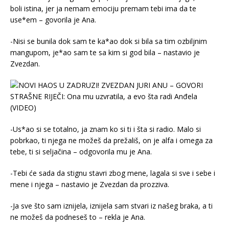
boli istina, jer ja nemam emociju premam tebi ima da te
use*em – govorila je Ana.
-Nisi se bunila dok sam te ka*ao dok si bila sa tim ozbiljnim
mangupom, je*ao sam te sa kim si god bila – nastavio je
Zvezdan.
-Us*ao si se totalno, ja znam ko si ti i šta si radio. Malo si
pobrkao, ti njega ne možeš da prežališ, on je alfa i omega za
tebe, ti si seljačina – odgovorila mu je Ana.
-Tebi će sada da stignu stavri zbog mene, lagala si sve i sebe i
mene i njega – nastavio je Zvezdan da prozziva.
-Ja sve što sam iznijela, iznijela sam stvari iz našeg braka, a ti
ne možeš da podneseš to – rekla je Ana.