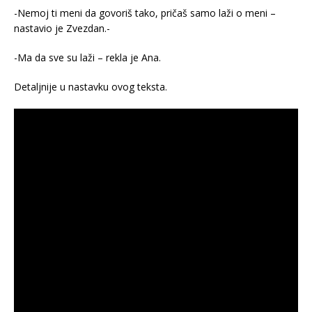
-Nemoj ti meni da govoriš tako, pričaš samo laži o meni –
nastavio je Zvezdan.-
-Ma da sve su laži – rekla je Ana.
Detaljnije u nastavku ovog teksta.