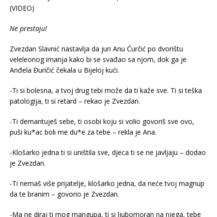
Ne prestaju!
Zvezdan Slavnić nastavlja da juri Anu Ćurčić po dvorištu
veleleonog imanja kako bi se svađao sa njom, dok ga je
Anđela Đuričić čekala u Bijeloj kući.
-Ti si bolesna, a tvoj drug tebi može da ti kaže sve. Ti si teška
patologija, ti si retard – rekao je Zvezdan.
-Ti demantuješ sebe, ti osobi koju si volio govoriš sve ovo,
puši ku*ac boli me du*e za tebe – rekla je Ana.
-Klošarko jedna ti si uništila sve, djeca ti se ne javljaju – dodao
je Zvezdan.
-Ti nemaš više prijatelje, klošarko jedna, da neće tvoj magnup
da te branim – govorio je Zvezdan.
-Ma ne diraj ti mog mangupa, ti si ljubomoran na njega, tebe