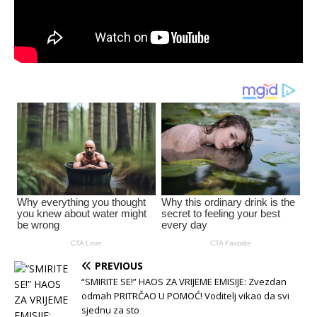
PREVIOUS
“SMIRITE SE!” HAOS ZA VRIJEME EMISIJE: Zvezdan
odmah PRITRČAO U POMOĆ! Voditelj vikao da svi
sjednu za sto