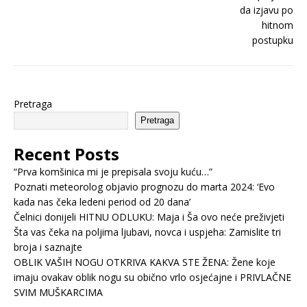
Pretraga
Pretraga
Recent Posts
“Prva komšinica mi je prepisala svoju kuću…”
Poznati meteorolog objavio prognozu do marta 2024: ‘Evo
kada nas čeka ledeni period od 20 dana’
Čelnici donijeli HITNU ODLUKU: Maja i Ša ovo neće preživjeti
Šta vas čeka na poljima ljubavi, novca i uspjeha: Zamislite tri
broja i saznajte
OBLIK VAŠIH NOGU OTKRIVA KAKVA STE ŽENA: Žene koje
imaju ovakav oblik nogu su obično vrlo osjećajne i PRIVLAČNE
SVIM MUŠKARCIMA