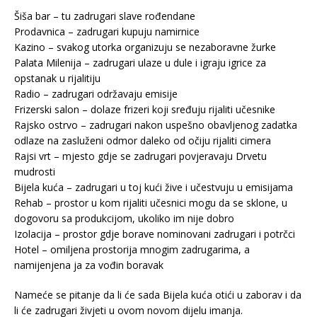
Šiša bar – tu zadrugari slave rođendane
Prodavnica – zadrugari kupuju namirnice
Kazino – svakog utorka organizuju se nezaboravne žurke
Palata Milenija – zadrugari ulaze u dule i igraju igrice za
opstanak u rijalitiju
Radio – zadrugari održavaju emisije
Frizerski salon – dolaze frizeri koji sređuju rijaliti učesnike
Rajsko ostrvo – zadrugari nakon uspešno obavljenog zadatka
odlaze na zasluženi odmor daleko od očiju rijaliti cimera
Rajsi vrt – mjesto gdje se zadrugari povjeravaju Drvetu
mudrosti
Bijela kuća – zadrugari u toj kući žive i učestvuju u emisijama
Rehab – prostor u kom rijaliti učesnici mogu da se sklone, u
dogovoru sa produkcijom, ukoliko im nije dobro
Izolacija – prostor gdje borave nominovani zadrugari i potrčci
Hotel – omiljena prostorija mnogim zadrugarima, a
namijenjena ja za vođin boravak
Nameće se pitanje da li će sada Bijela kuća otići u zaborav i da
li će zadrugari živjeti u ovom novom dijelu imanja.