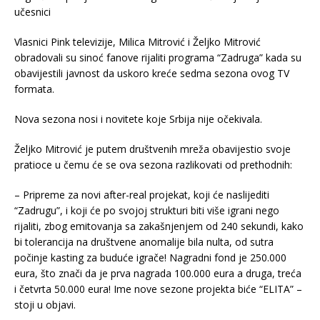
Vlasnici Pink televizije, Milica Mitrović i Željko Mitrović
obradovali su sinoć fanove rijaliti programa “Zadruga” kada su
obavijestili javnost da uskoro kreće sedma sezona ovog TV
formata.
Nova sezona nosi i novitete koje Srbija nije očekivala.
Željko Mitrović je putem društvenih mreža obavijestio svoje
pratioce u čemu će se ova sezona razlikovati od prethodnih:
– Pripreme za novi after-real projekat, koji će naslijediti
“Zadrugu”, i koji će po svojoj strukturi biti više igrani nego
rijaliti, zbog emitovanja sa zakašnjenjem od 240 sekundi, kako
bi tolerancija na društvene anomalije bila nulta, od sutra
počinje kasting za buduće igrače! Nagradni fond je 250.000
eura, što znači da je prva nagrada 100.000 eura a druga, treća
i četvrta 50.000 eura! Ime nove sezone projekta biće “ELITA” –
stoji u objavi.