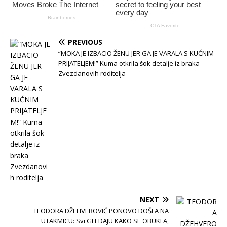
PREVIOUS
“MOKA JE IZBACIO ŽENU JER GA JE VARALA S KUĆNIM
PRIJATELJEM!” Kuma otkrila šok detalje iz braka
Zvezdanovih roditelja
NEXT
TEODORA DŽEHVEROVIĆ PONOVO DOŠLA NA
UTAKMICU: Svi GLEDAJU KAKO SE OBUKLA,