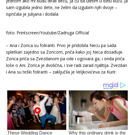
jednom ako mi budu dirali decu, ja ću da uletim u Belu kuću. Ja
sam izgubila jedno dete, ne želim da izgubim njih dvoje –
ispričala je Julijana i dodala:
foto: Printscreen/Youtube/Zadruga Official
– Ana i Zorica su foliranti. Prvo je pridobila Necu pa sada
spletkari zajedno sa Zoricom, priča kako joj Neca dosađuje.
Zorica priča sa Zvezdanom pa ode i ogovara ga, i onda priča
loše o Ani. Zorica je dvolična, i sve radi zarad rijalitija. Zvezdan
i Ana su teški foliranti – zaključila je Veljkovićeva za Kurir.