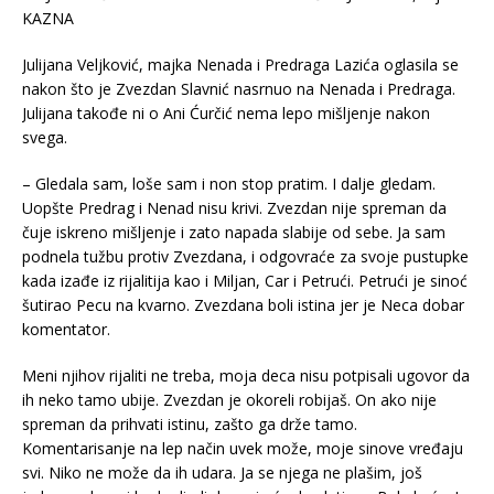
Julijana Veljković, majka Nenada i Predraga Lazića oglasila se
nakon što je Zvezdan Slavnić nasrnuo na Nenada i Predraga.
Julijana takođe ni o Ani Ćurčić nema lepo mišljenje nakon
svega.
– Gledala sam, loše sam i non stop pratim. I dalje gledam.
Uopšte Predrag i Nenad nisu krivi. Zvezdan nije spreman da
čuje iskreno mišljenje i zato napada slabije od sebe. Ja sam
podnela tužbu protiv Zvezdana, i odgovraće za svoje pustupke
kada izađe iz rijalitija kao i Miljan, Car i Petrući. Petrući je sinoć
šutirao Pecu na kvarno. Zvezdana boli istina jer je Neca dobar
komentator.
Meni njihov rijaliti ne treba, moja deca nisu potpisali ugovor da
ih neko tamo ubije. Zvezdan je okoreli robijaš. On ako nije
spreman da prihvati istinu, zašto ga drže tamo.
Komentarisanje na lep način uvek može, moje sinove vređaju
svi. Niko ne može da ih udara. Ja se njega ne plašim, još