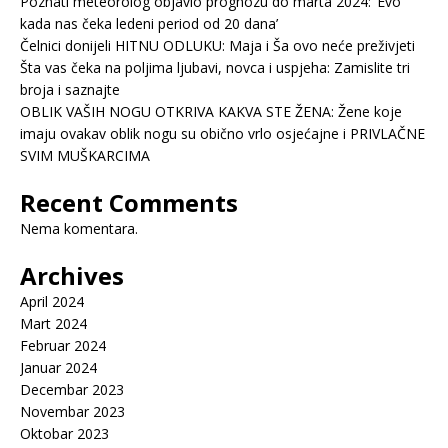
Poznati meteorolog objavio prognozu do marta 2024: ‘Evo
kada nas čeka ledeni period od 20 dana’
Čelnici donijeli HITNU ODLUKU: Maja i Ša ovo neće preživjeti
Šta vas čeka na poljima ljubavi, novca i uspjeha: Zamislite tri
broja i saznajte
OBLIK VAŠIH NOGU OTKRIVA KAKVA STE ŽENA: Žene koje
imaju ovakav oblik nogu su obično vrlo osjećajne i PRIVLAČNE
SVIM MUŠKARCIMA
Recent Comments
Nema komentara.
Archives
April 2024
Mart 2024
Februar 2024
Januar 2024
Decembar 2023
Novembar 2023
Oktobar 2023