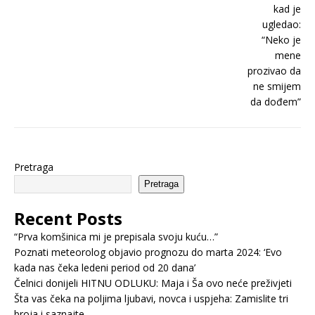
Pretraga
Pretraga
Recent Posts
“Prva komšinica mi je prepisala svoju kuću…”
Poznati meteorolog objavio prognozu do marta 2024: ‘Evo
kada nas čeka ledeni period od 20 dana’
Čelnici donijeli HITNU ODLUKU: Maja i Ša ovo neće preživjeti
Šta vas čeka na poljima ljubavi, novca i uspjeha: Zamislite tri
broja i saznajte