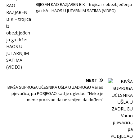
BIJESAN KAO RAZJAREN BIK – trojica iz obezbjeđenja
ga drže: HAOS U JUTARNJIM SATIMA (VIDEO)
NEXT
BIVŠA SUPRUGA UČESNIKA UŠLA U ZADRUGU Varao
pjevačicu, pa POBJEGAO kad je ugledao: “Neko je
mene prozivao da ne smijem da dođem”