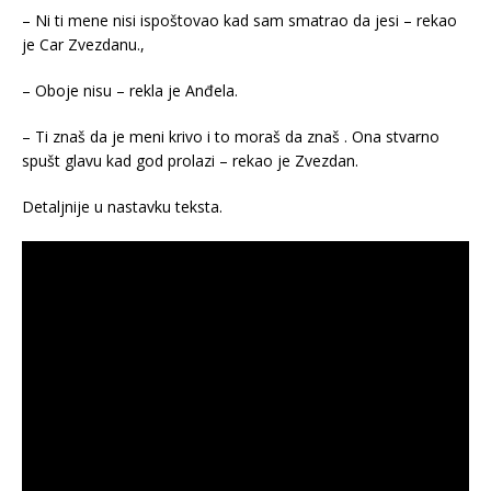
– Ni ti mene nisi ispoštovao kad sam smatrao da jesi – rekao
je Car Zvezdanu.,
– Oboje nisu – rekla je Anđela.
– Ti znaš da je meni krivo i to moraš da znaš . Ona stvarno
spušt glavu kad god prolazi – rekao je Zvezdan.
Detaljnije u nastavku teksta.