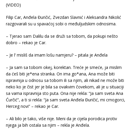
Filip Car, Anđela Đuričić, Zvezdan Slavnić i Aleksandra Nikolić
razgovarali su u spavaćoj sobi o međuljudskim odnosima.
– Tjerao sam Dalilu da se druži sa tobom, da pokupi nešto
dobro – rekao je Car.
– Je l’ misliš da imam lošu namjeru? – pitala je Anđela
– Ja sam sa tobom okej, korektan. Treće je smeće, ja mislim
da ćeš biti je*ena stranka. On ima go*ana, Ana može biti
ispravnija u odnosu sa tobom ili sa njim, ali nikad ne može biti
neko ko je čist jer je bila sa ovakvim čovekom, ali je u situaciji
sa vama ispravnija sto puta. Ona nije rekla: “Ja sam sveta Ana
Ćurčić”, a ti si rekla: “Ja sam sveta Anđela Đuričić, mi crnogorci,
Herceg novi” – rekao je Car.
– Ali bilo je tako, više nije. Meni da je cijela porodica protiv
njega ja bih ostala sa njim – rekla je Anđela.