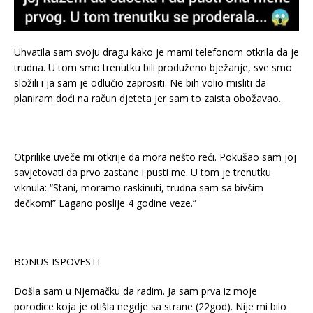
Uhvatila sam svoju dragu kako je mami telefonom otkrila da je
trudna. U tom smo trenutku bili produženo bježanje, sve smo
složili i ja sam je odlučio zaprositi. Ne bih volio misliti da
planiram doći na račun djeteta jer sam to zaista obožavao.
Otprilike uveče mi otkrije da mora nešto reći. Pokušao sam joj
savjetovati da prvo zastane i pusti me. U tom je trenutku
viknula: “Stani, moramo raskinuti, trudna sam sa bivšim
dečkom!” Lagano poslije 4 godine veze.”
BONUS ISPOVESTI
Došla sam u Njemačku da radim. Ja sam prva iz moje
porodice koja je otišla negdje sa strane (22god). Nije mi bilo