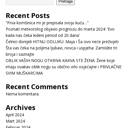
Pretraga
Recent Posts
“Prva komšinica mi je prepisala svoju kuću…”
Poznati meteorolog objavio prognozu do marta 2024: ‘Evo
kada nas čeka ledeni period od 20 dana’
Čelnici donijeli HITNU ODLUKU: Maja i Ša ovo neće preživjeti
Šta vas čeka na poljima ljubavi, novca i uspjeha: Zamislite tri
broja i saznajte
OBLIK VAŠIH NOGU OTKRIVA KAKVA STE ŽENA: Žene koje
imaju ovakav oblik nogu su obično vrlo osjećajne i PRIVLAČNE
SVIM MUŠKARCIMA
Recent Comments
Nema komentara.
Archives
April 2024
Mart 2024
Februar 2024