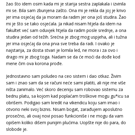
žao što idem osim kada mi je starija sestra zaplakala i izvinila
mi se. Bila sam zbunjena zašto. Ona mi je rekla da joj je krivo
jer ima osjećaj da ja moram da radim jer ona još studira. Žao
mi je što se tako osjećala. Ja nikad nisam htjela da idem na
fakultet već sam oduvjek htjela da radim posle srednje, a ona
studira jedan od težih. Srećna je zbog mog uspjeha, ali i tužna
jer ima osjećaj da ona prva sve treba da radi. I ovako je
najstarija, za dosta stvari je lomila led, ne mora i za ovo i
drago mi je zbog toga. Nadam se da će moći da dođe kod
mene čim ova korona prođe.
Jednostavno sam poludeo na ceo sistem i dao otkaz. Živim
sam i znao sam da se računi neće sami platiti, ali nije me više
ništa zanimalo. Već skoro deceniju sam robovao sistemu za
bednu platu, sa kojom kad poplaćam troškove mogu gu*icu sa
obrišem. Podigao sam kredit na vikendicu koju sam imao i
otvorio neki svoj biznis. Nisam bogat, zarađujem aposlutno
prosečno, ali ovaj novi posao funkcioniše i ne mogu da vam
opišem koliko dišem punijim plućima. Uopšte nije do para, do
slobode je.