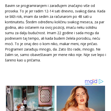
Bavim se programiranjem i zarađujem značajno više od
proseka. To je jer radim 12-14 sati dnevno, svakog dana. Kada
se bliži rok, imam da sedim za računarom po 48 sati u
kontinuitetu. Štedim određenu količinu svakog meseca, za par
godina, ako ostanem na ovoj poziciji, imaću neku solidnu
sumu za dalju budućnost. Imam 22 godine i sada mogu da
podnesem taj tempo, ali kada budem želela porodicu, neću
moći. To je onaj deo o kom niko, makar meni, nije pričao.
Programeri zarađuju mnogo, da. Zato što rade, mnogo. Ne
žalim se, samo obaveštavam jer mene niko nije. Nije sve lepo i
šareno kao u pričama.