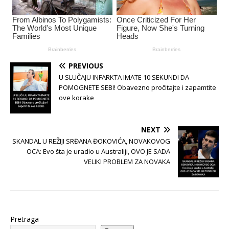
PREVIOUS
U SLUČAJU INFARKTA IMATE 10 SEKUNDI DA
POMOGNETE SEBI! Obavezno pročitajte i zapamtite
ove korake
NEXT
SKANDAL U REŽIJI SRĐANA ĐOKOVIĆA, NOVAKOVOG
OCA: Evo šta je uradio u Australiji, OVO JE SADA
VELIKI PROBLEM ZA NOVAKA
Pretraga