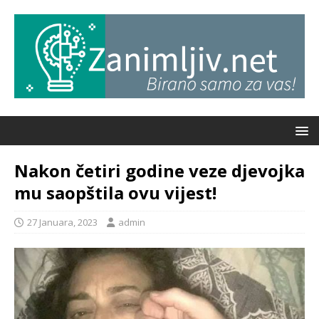
Nakon četiri godine veze djevojka
mu saopštila ovu vijest!
27 Januara, 2023
admin