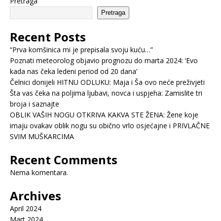
Pretraga
Pretraga
Recent Posts
“Prva komšinica mi je prepisala svoju kuću…”
Poznati meteorolog objavio prognozu do marta 2024: ‘Evo
kada nas čeka ledeni period od 20 dana’
Čelnici donijeli HITNU ODLUKU: Maja i Ša ovo neće preživjeti
Šta vas čeka na poljima ljubavi, novca i uspjeha: Zamislite tri
broja i saznajte
OBLIK VAŠIH NOGU OTKRIVA KAKVA STE ŽENA: Žene koje
imaju ovakav oblik nogu su obično vrlo osjećajne i PRIVLAČNE
SVIM MUŠKARCIMA
Recent Comments
Nema komentara.
Archives
April 2024
Mart 2024