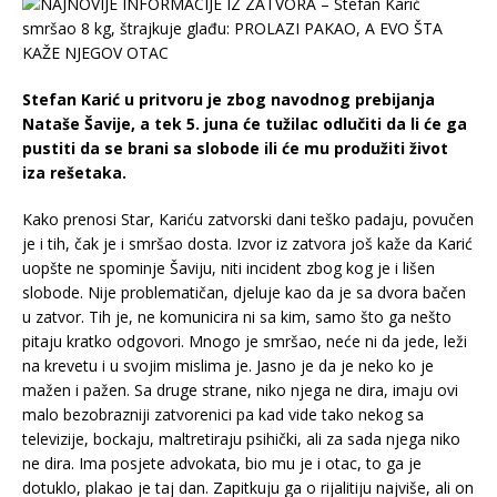
Stefan Karić u pritvoru je zbog navodnog prebijanja
Nataše Šavije, a tek 5. juna će tužilac odlučiti da li će ga
pustiti da se brani sa slobode ili će mu produžiti život
iza rešetaka.
Kako prenosi Star, Kariću zatvorski dani teško padaju, povučen
je i tih, čak je i smršao dosta. Izvor iz zatvora još kaže da Karić
uopšte ne spominje Šaviju, niti incident zbog kog je i lišen
slobode. Nije problematičan, djeluje kao da je sa dvora bačen
u zatvor. Tih je, ne komunicira ni sa kim, samo što ga nešto
pitaju kratko odgovori. Mnogo je smršao, neće ni da jede, leži
na krevetu i u svojim mislima je. Jasno je da je neko ko je
mažen i pažen. Sa druge strane, niko njega ne dira, imaju ovi
malo bezobrazniji zatvorenici pa kad vide tako nekog sa
televizije, bockaju, maltretiraju psihički, ali za sada njega niko
ne dira. Ima posjete advokata, bio mu je i otac, to ga je
dotuklo, plakao je taj dan. Zapitkuju ga o rijalitiju najviše, ali on