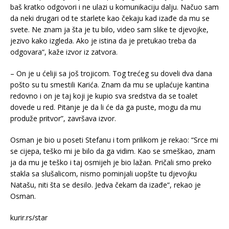
baš kratko odgovori i ne ulazi u komunikaciju dalju. Načuo sam
da neki drugari od te starlete kao čekaju kad izađe da mu se
svete. Ne znam ja šta je tu bilo, video sam slike te djevojke,
jezivo kako izgleda. Ako je istina da je pretukao treba da
odgovara“, kaže izvor iz zatvora.
– On je u ćeliji sa još trojicom. Tog trećeg su doveli dva dana
pošto su tu smestili Karića. Znam da mu se uplaćuje kantina
redovno i on je taj koji je kupio sva sredstva da se toalet
dovede u red. Pitanje je da li će da ga puste, mogu da mu
produže pritvor”, završava izvor.
Osman je bio u poseti Stefanu i tom prilikom je rekao: “Srce mi
se cijepa, teško mi je bilo da ga vidim. Kao se smeškao, znam
ja da mu je teško i taj osmijeh je bio lažan. Pričali smo preko
stakla sa slušalicom, nismo pominjali uopšte tu djevojku
Natašu, niti šta se desilo. Jedva čekam da izađe“, rekao je
Osman.
kurir.rs/star