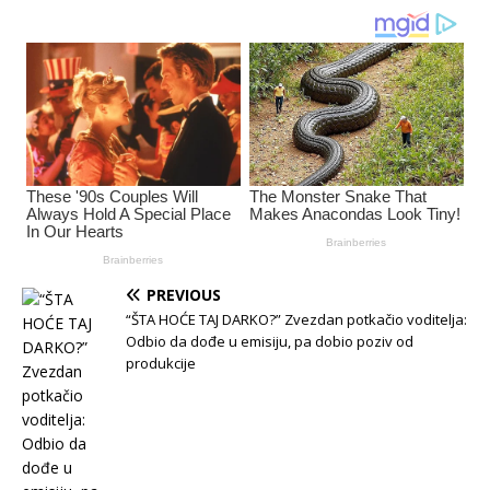
PREVIOUS
“ŠTA HOĆE TAJ DARKO?” Zvezdan potkačio voditelja:
Odbio da dođe u emisiju, pa dobio poziv od
produkcije