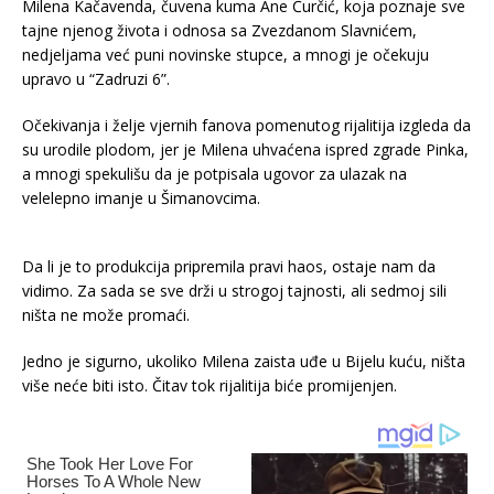
Milena Kačavenda, čuvena kuma Ane Ćurčić, koja poznaje sve
tajne njenog života i odnosa sa Zvezdanom Slavnićem,
nedjeljama već puni novinske stupce, a mnogi je očekuju
upravo u “Zadruzi 6”.
Očekivanja i želje vjernih fanova pomenutog rijalitija izgleda da
su urodile plodom, jer je Milena uhvaćena ispred zgrade Pinka,
a mnogi spekulišu da je potpisala ugovor za ulazak na
velelepno imanje u Šimanovcima.
Da li je to produkcija pripremila pravi haos, ostaje nam da
vidimo. Za sada se sve drži u strogoj tajnosti, ali sedmoj sili
ništa ne može promaći.
Jedno je sigurno, ukoliko Milena zaista uđe u Bijelu kuću, ništa
više neće biti isto. Čitav tok rijalitija biće promijenjen.