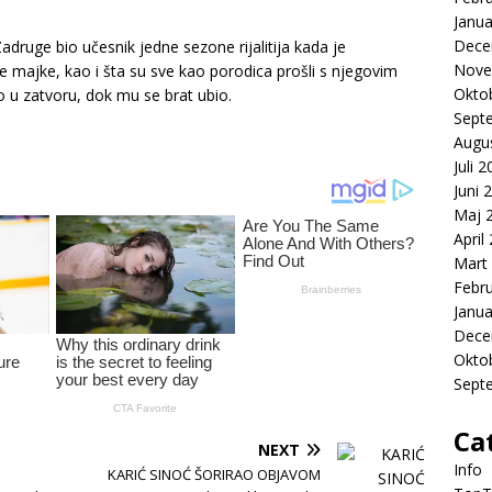
Janua
Dece
adruge bio učesnik jedne sezone rijalitija kada je
Nove
e majke, kao i šta su sve kao porodica prošli s njegovim
Okto
 u zatvoru, dok mu se brat ubio.
Sept
Augu
Juli 
Juni 
Maj 
April
Mart
Febr
Janua
Dece
Okto
Sept
Ca
NEXT
Info
KARIĆ SINOĆ ŠORIRAO OBJAVOM