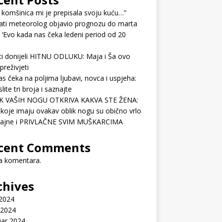
 komšinica mi je prepisala svoju kuću…”
ati meteorolog objavio prognozu do marta
 ‘Evo kada nas čeka ledeni period od 20
ci donijeli HITNU ODLUKU: Maja i Ša ovo
preživjeti
as čeka na poljima ljubavi, novca i uspjeha:
lite tri broja i saznajte
K VAŠIH NOGU OTKRIVA KAKVA STE ŽENA:
koje imaju ovakav oblik nogu su obično vrlo
ćajne i PRIVLAČNE SVIM MUŠKARCIMA
cent Comments
 komentara.
chives
 2024
 2024
uar 2024