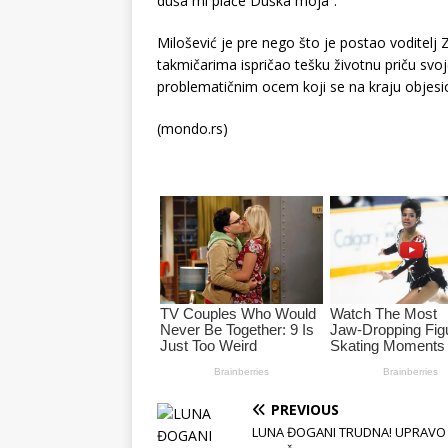
duša mi plače Duška moja”.
Milošević je pre nego što je postao voditelj Z
takmičarima ispričao tešku životnu priču svoj
problematičnim ocem koji se na kraju objesio
(mondo.rs)
PREVIOUS
LUNA ĐOGANI TRUDNA! UPRAVO