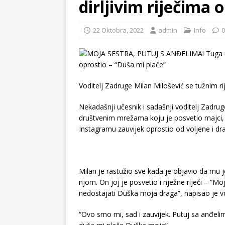
dirljivim riječima 
22 Oktobra, 2022
admin
Info
0
Voditelj Zadruge Milan Milošević se tužnim r
Nekadašnji učesnik i sadašnji voditelj Zadru
društvenim mrežama koju je posvetio majci, a
Instagramu zauvijek oprostio od voljene i dr
Milan je rastužio sve kada je objavio da mu 
njom. On joj je posvetio i nježne riječi – “
nedostajati Duška moja draga”, napisao je vod
“Ovo smo mi, sad i zauvijek. Putuj sa anđeli