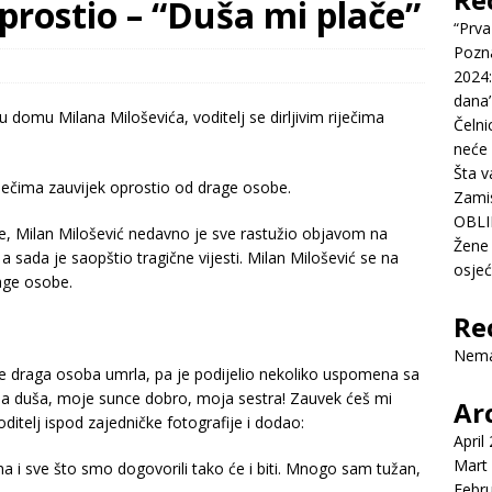
oprostio – “Duša mi plače”
“Prva
Pozn
2024:
dana’
Čelni
neće 
Šta v
iječima zauvijek oprostio od drage osobe.
Zamis
OBLI
ge, Milan Milošević nedavno je sve rastužio objavom na
Žene 
 sada je saopštio tragične vijesti. Milan Milošević se na
osje
age osobe.
Re
Nema
je draga osoba umrla, pa je podijelio nekoliko uspomena sa
Moja duša, moje sunce dobro, moja sestra! Zauvek ćeš mi
Ar
itelj ispod zajedničke fotografije i dodao:
April
Mart
ma i sve što smo dogovorili tako će i biti. Mnogo sam tužan,
Febr