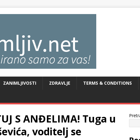
ZANIMLJIVOSTI
ZDRAVLJE
TERMS & CONDITIONS
UJ S ANĐELIMA! Tuga u
Pretr
vića, voditelj se
Re