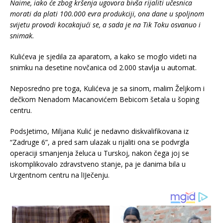
Naime, iako će zbog kršenja ugovora bivša rijaliti učesnica
morati da plati 100.000 evra produkciji, ona dane u spoljnom
svijetu provodi kocakajući se, a sada je na Tik Toku osvanuo i
snimak.
Kulićeva je sjedila za aparatom, a kako se moglo videti na
snimku na desetine novčanica od 2.000 stavlja u automat.
Neposredno pre toga, Kulićeva je sa sinom, malim Željkom i
dečkom Nenadom Macanovićem Bebicom šetala u šoping
centru.
PodsJetimo, Miljana Kulić je nedavno diskvalifikovana iz
“Zadruge 6”, a pred sam ulazak u rijaliti ona se podvrgla
operaciji smanjenja želuca u Turskoj, nakon čega joj se
iskomplikovalo zdravstveno stanje, pa je danima bila u
Urgentnom centru na lIJečenju.