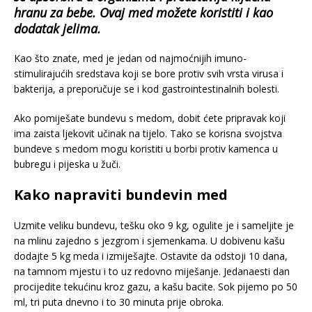
hranu za bebe. Ovaj med možete koristiti i kao
dodatak jelima.
Kao što znate, med je jedan od najmoćnijih imuno-
stimulirajućih sredstava koji se bore protiv svih vrsta virusa i
bakterija, a preporučuje se i kod gastrointestinalnih bolesti.
Ako pomiješate bundevu s medom, dobit ćete pripravak koji
ima zaista ljekovit učinak na tijelo. Tako se korisna svojstva
bundeve s medom mogu koristiti u borbi protiv kamenca u
bubregu i pijeska u žuči.
Kako napraviti bundevin med
Uzmite veliku bundevu, tešku oko 9 kg, ogulite je i sameljite je
na mlinu zajedno s jezgrom i sjemenkama. U dobivenu kašu
dodajte 5 kg meda i izmiješajte. Ostavite da odstoji 10 dana,
na tamnom mjestu i to uz redovno miješanje. Jedanaesti dan
procijedite tekućinu kroz gazu, a kašu bacite. Sok pijemo po 50
ml, tri puta dnevno i to 30 minuta prije obroka.