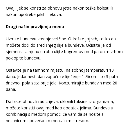
Ovaj lijek se koristi za obnovu jetre nakon teške bolesti ili
nakon upotrebe jakih lijekova.
Drugi način pravljenja meda
Uzmite bundevu srednje veličine. Odrežite joj vrh, toliko da
možete doći do središnjeg dijela bundeve. Očistite je od
sjemenki. U njenu utrobu ulijte bagremov med pa onim vrhom
poklopite bundevu.
Ostavite je na tamnom mjestu, na sobnoj temperaturi 10
dana. Jedanaesti dan započnite liječenje 1 žlicom i to 3 puta
dnevno, pola sata prije jela. Konzumirajte bundevin med 20
dana.
Da biste obnovili rad crijeva, uklonili toksine iz organizma,
možete koristiti ovaj med kao dodatak jelima. Bundeva u
kombinaciji s medom pomoći će vam da se nosite s
nesanicom i povećanim mentalnim stresom.