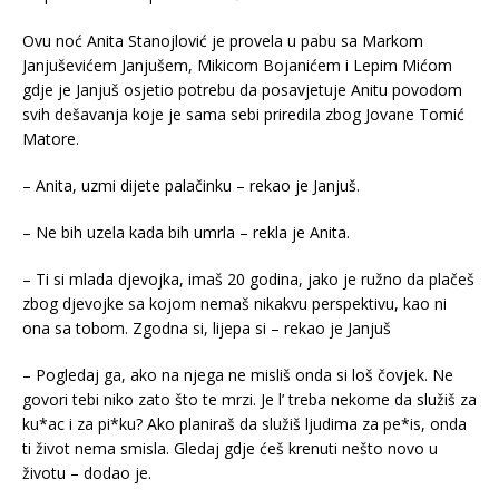
Ovu noć Anita Stanojlović je provela u pabu sa Markom
Janjuševićem Janjušem, Mikicom Bojanićem i Lepim Mićom
gdje je Janjuš osjetio potrebu da posavjetuje Anitu povodom
svih dešavanja koje je sama sebi priredila zbog Jovane Tomić
Matore.
– Anita, uzmi dijete palačinku – rekao je Janjuš.
– Ne bih uzela kada bih umrla – rekla je Anita.
– Ti si mlada djevojka, imaš 20 godina, jako je ružno da plačeš
zbog djevojke sa kojom nemaš nikakvu perspektivu, kao ni
ona sa tobom. Zgodna si, lijepa si – rekao je Janjuš
– Pogledaj ga, ako na njega ne misliš onda si loš čovjek. Ne
govori tebi niko zato što te mrzi. Je l’ treba nekome da služiš za
ku*ac i za pi*ku? Ako planiraš da služiš ljudima za pe*is, onda
ti život nema smisla. Gledaj gdje ćeš krenuti nešto novo u
životu – dodao je.