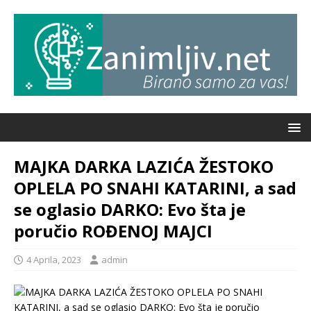
MAJKA DARKA LAZIĆA ŽESTOKO
OPLELA PO SNAHI KATARINI, a sad
se oglasio DARKO: Evo šta je
poručio ROĐENOJ MAJCI
4 Aprila, 2023
admin