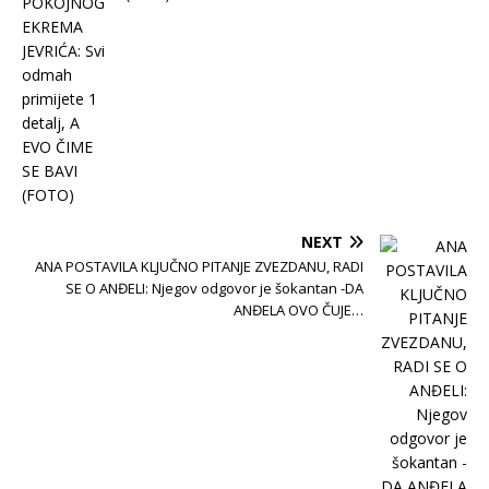
NEXT
ANA POSTAVILA KLJUČNO PITANJE ZVEZDANU, RADI
SE O ANĐELI: Njegov odgovor je šokantan -DA
ANĐELA OVO ČUJE…