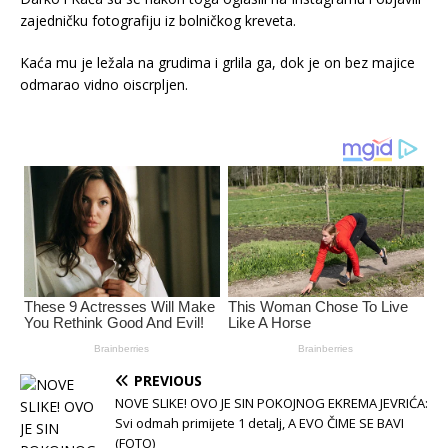
zajedničku fotografiju iz bolničkog kreveta.
Kaća mu je ležala na grudima i grlila ga, dok je on bez majice
odmarao vidno oiscrpljen.
PREVIOUS
NOVE SLIKE! OVO JE SIN POKOJNOG EKREMA JEVRIĆA:
Svi odmah primijete 1 detalj, A EVO ČIME SE BAVI
(FOTO)