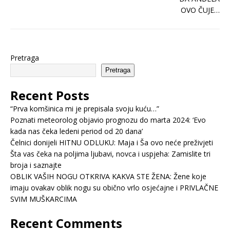
Pretraga
Pretraga
Recent Posts
“Prva komšinica mi je prepisala svoju kuću…”
Poznati meteorolog objavio prognozu do marta 2024: ‘Evo
kada nas čeka ledeni period od 20 dana’
Čelnici donijeli HITNU ODLUKU: Maja i Ša ovo neće preživjeti
Šta vas čeka na poljima ljubavi, novca i uspjeha: Zamislite tri
broja i saznajte
OBLIK VAŠIH NOGU OTKRIVA KAKVA STE ŽENA: Žene koje
imaju ovakav oblik nogu su obično vrlo osjećajne i PRIVLAČNE
SVIM MUŠKARCIMA
Recent Comments