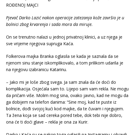
Pjevač Darko Lazić nakon operacije zatezanja kože završio je u
bolnici zbog krvarenja i sada mora da miruje.
On se trenutno nalazi u jednoj privatnoj klinici, a uz njega je
sve vrijeme njegova supruga Kaća.
Folkerova majka Branka oglasila se kada je saznala da se
njenom sinu stanje iskomplikovalo, a tom prilikom udarila je
na njegovu izabranicu Katarinu.
– Jako mi je loše zbog svega. Ja sam znala da će doći do
komplikacija. Osjećala sam to. Lijepo sam vam rekla. Ne mogu
da pričam više. Molim mog sina, ovako javno, kad ne mogu da
ga dobijem na telefon danima: “Sine moj, kad te puste iz
bolnice, dođi svojoj kući kod majke, da te čuvam i njegujem.
Ta žena koja se sad cereka pored tebe, dok tebi nije dobro,
ona će ti doći glave – rekla je ona za Kurir.
Darko i Kaća su se nakon toga oglasili na Instagramu i objavili