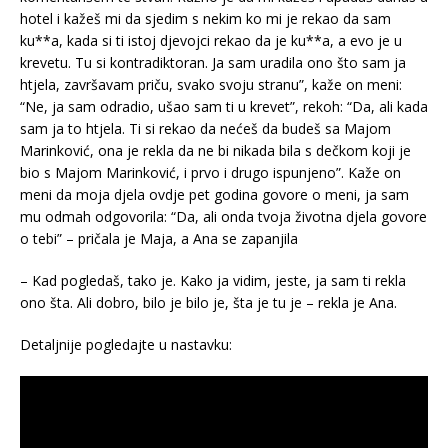
hotel i kažeš mi da sjedim s nekim ko mi je rekao da sam
ku**a, kada si ti istoj djevojci rekao da je ku**a, a evo je u
krevetu. Tu si kontradiktoran. Ja sam uradila ono što sam ja
htjela, završavam priču, svako svoju stranu”, kaže on meni:
“Ne, ja sam odradio, ušao sam ti u krevet”, rekoh: “Da, ali kada
sam ja to htjela. Ti si rekao da nećeš da budeš sa Majom
Marinković, ona je rekla da ne bi nikada bila s dečkom koji je
bio s Majom Marinković, i prvo i drugo ispunjeno”. Kaže on
meni da moja djela ovdje pet godina govore o meni, ja sam
mu odmah odgovorila: “Da, ali onda tvoja životna djela govore
o tebi” – pričala je Maja, a Ana se zapanjila
– Kad pogledaš, tako je. Kako ja vidim, jeste, ja sam ti rekla
ono šta. Ali dobro, bilo je bilo je, šta je tu je – rekla je Ana.
Detaljnije pogledajte u nastavku: