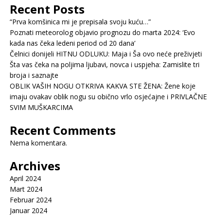
Recent Posts
“Prva komšinica mi je prepisala svoju kuću…”
Poznati meteorolog objavio prognozu do marta 2024: ‘Evo
kada nas čeka ledeni period od 20 dana’
Čelnici donijeli HITNU ODLUKU: Maja i Ša ovo neće preživjeti
Šta vas čeka na poljima ljubavi, novca i uspjeha: Zamislite tri
broja i saznajte
OBLIK VAŠIH NOGU OTKRIVA KAKVA STE ŽENA: Žene koje
imaju ovakav oblik nogu su obično vrlo osjećajne i PRIVLAČNE
SVIM MUŠKARCIMA
Recent Comments
Nema komentara.
Archives
April 2024
Mart 2024
Februar 2024
Januar 2024