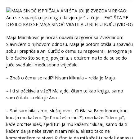
Maja Marinković je noćas obavila razgovor sa Zvezdanom
Slavnićem o njihovom odnosu. Maja je potom otišla u spavaću
sobu i prepričala Ani Ćurčić o čemu su razgovarali. Mnogima je
bilo čudno što se njoj povjerila, s obzirom na to da su se do
juče svađale i međusobno vrijeđale.
– Znaš o čemu se radi?! Nisam kliknula – rekla je Maja.
– I ti si očekivala više?! Ma ajde, čitam te kao knjigu, samo
sam ćutala – rekla je Ana.
– Sad sam bila tamo, slušaj ovo… Otišla sa Brendonom, kuc
kuc. Ja mu kažem: “Je l’ možeš minut?”, ona kaže: “Idem ja”,
kaže on: “Ne ideš, sjedi tu”. Ja mu kažem: “Slušaj, samo da ti
kažem da ja neke stvari nisam rekla, ali isto tako ne
komentarišem te stvari. Ružno je da mi kažeš i upadaš danas u