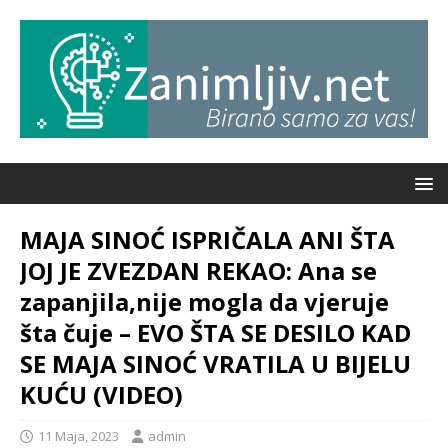
MAJA SINOĆ ISPRIČALA ANI ŠTA
JOJ JE ZVEZDAN REKAO: Ana se
zapanjila,nije mogla da vjeruje
šta čuje – EVO ŠTA SE DESILO KAD
SE MAJA SINOĆ VRATILA U BIJELU
KUĆU (VIDEO)
11 Maja, 2023
admin