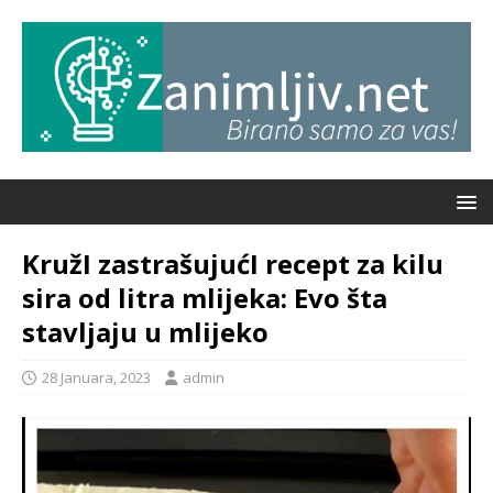
KružI zastrašujućI recept za kilu
sira od litra mlijeka: Evo šta
stavljaju u mlijeko
28 Januara, 2023
admin