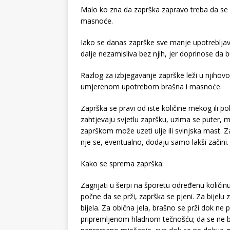
Malo ko zna da zaprška zapravo treba da se 
masnoće.
Iako se danas zaprške sve manje upotrebljav
dalje nezamisliva bez njih, jer doprinose da 
Razlog za izbjegavanje zaprške leži u njihovoj
umjerenom upotrebom brašna i masnoće.
Zaprška se pravi od iste količine mekog ili p
zahtjevaju svjetlu zapršku, uzima se puter, m
zaprškom može uzeti ulje ili svinjska mast. Z
nje se, eventualno, dodaju samo lakši začini.
Kako se sprema zaprška:
Zagrijati u šerpi na šporetu određenu količi
počne da se prži, zaprška se pjeni. Za bijelu
bijela. Za obična jela, brašno se prži dok ne 
pripremljenom hladnom tečnošću; da se ne bi 