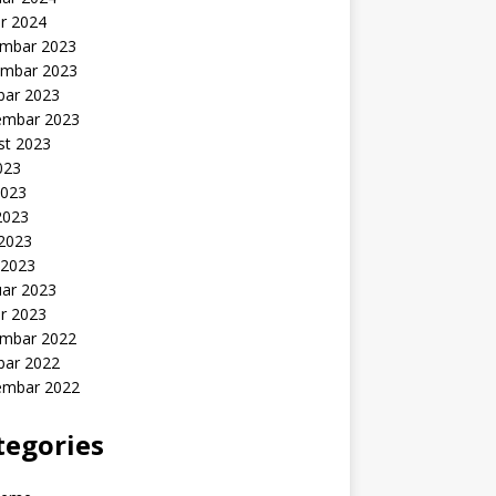
r 2024
mbar 2023
mbar 2023
bar 2023
embar 2023
st 2023
2023
2023
2023
 2023
 2023
uar 2023
r 2023
mbar 2022
bar 2022
embar 2022
tegories