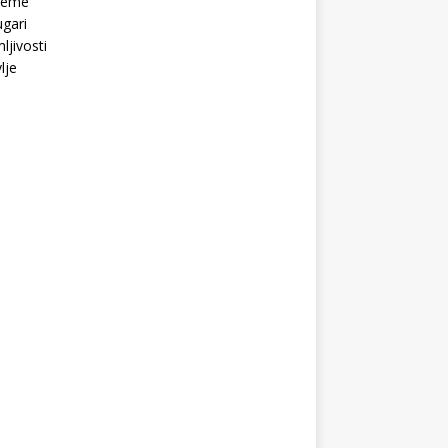
Teme
gari
ljivosti
lje