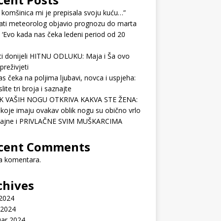
 komšinica mi je prepisala svoju kuću…”
ati meteorolog objavio prognozu do marta
 ‘Evo kada nas čeka ledeni period od 20
ci donijeli HITNU ODLUKU: Maja i Ša ovo
preživjeti
as čeka na poljima ljubavi, novca i uspjeha:
lite tri broja i saznajte
K VAŠIH NOGU OTKRIVA KAKVA STE ŽENA:
koje imaju ovakav oblik nogu su obično vrlo
ćajne i PRIVLAČNE SVIM MUŠKARCIMA
cent Comments
 komentara.
chives
 2024
 2024
uar 2024