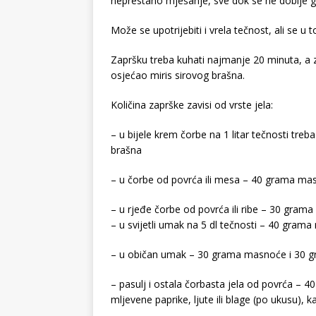
neprestano mješanje, sve dok se ne dobije gl
Može se upotrijebiti i vrela tečnost, ali se u
Zapršku treba kuhati najmanje 20 minuta, a z
osjećao miris sirovog brašna.
Količina zaprške zavisi od vrste jela:
– u bijele krem čorbe na 1 litar tečnosti tre
brašna
– u čorbe od povrća ili mesa – 40 grama ma
– u rjeđe čorbe od povrća ili ribe – 30 gram
– u svijetli umak na 5 dl tečnosti – 40 gram
– u običan umak – 30 grama masnoće i 30 g
– pasulj i ostala čorbasta jela od povrća –
mljevene paprike, ljute ili blage (po ukusu), ka