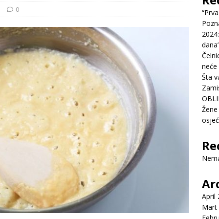
e
0
“Prva
Pozn
2024:
dana’
Čelni
neće 
Šta v
Zamis
OBLI
Žene 
osje
Re
Nema
Ar
April
Mart
Febr