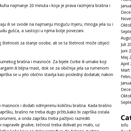
kuha najmanje 20 minuta i koja je prava razmjera brašna i
Janua
Dece
Nove
aju ili se svode na najmanju moguću mjeru, mnoga jela su i
Okto
budu gušća, a sastojci u njima bolje povezani.
Sept
Augu
 štetnosti za starije osobe, ali se ta štetnost može izbjeći
Juli 
Juni 
Maj 
olumekog brašna i masnoće. Za bijele čorbe ili umake koji
April
argarin ili biljna mast, dok se za običnija jela sa rumenom
Mart
aprška se u jelo obično stavlja kao poslednji dodatak; nakon
Febr
Janua
Dece
Okto
Sept
nu masnoće i dodati odmjerenu količinu brašna. Kada brašno
 zapršku, brašno ne treba dugo pržiti,kako bi zaprška ostala
Ca
porumeni, a onda zapršku treba pažljivo razrediti
napravile grudve, tečnost treba dolivati po malo, uz
Info