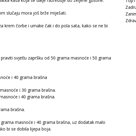
atka kaša koja se dalje razređuje do željene gustine.
Top
Zadru
 tom slučaju mora još brže miješati.
Zanim
Zdrav
a krem čorbe i umake čak i do pola sata, kako se ne bi
ba praviti svjetlu zapršku od 50 grama masnoće i 50 grama
snoće i 40 grama brašna
a masnoće i 30 grama brašna.
a masnoće i 40 grama brašna.
rama brašna.
 40 grama masnoće i 40 grama brašna, uz dodatak malo
ko bi se dobila lijepa boja.