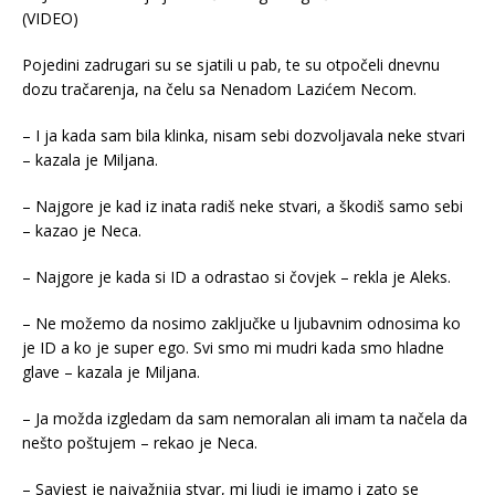
Pojedini zadrugari su se sjatili u pab, te su otpočeli dnevnu
dozu tračarenja, na čelu sa Nenadom Lazićem Necom.
– I ja kada sam bila klinka, nisam sebi dozvoljavala neke stvari
– kazala je Miljana.
– Najgore je kad iz inata radiš neke stvari, a škodiš samo sebi
– kazao je Neca.
– Najgore je kada si ID a odrastao si čovjek – rekla je Aleks.
– Ne možemo da nosimo zaključke u ljubavnim odnosima ko
je ID a ko je super ego. Svi smo mi mudri kada smo hladne
glave – kazala je Miljana.
– Ja možda izgledam da sam nemoralan ali imam ta načela da
nešto poštujem – rekao je Neca.
– Savjest je najvažnija stvar, mi ljudi je imamo i zato se