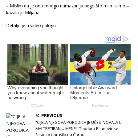
– Mislim da je ono mnogo namazanija nego što mi mislimo –
kazala je Miljana.
Detaljnije u video prilogu.
PREVIOUS
“CIJELA NJEGOVA PORODICA JE UČESTVOVALA U
MALTRETIRANJU MENE!” Teodora Bilanović se
žestoko obrušila na Čorbu