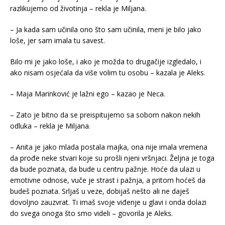
razlikujemo od životinja – rekla je Miljana.
– Ja kada sam učinila ono što sam učinila, meni je bilo jako
loše, jer sam imala tu savest.
Bilo mi je jako loše, i ako je možda to drugačije izgledalo, i
ako nisam osjećala da više volim tu osobu – kazala je Aleks.
– Maja Marinković je lažni ego – kazao je Neca.
– Zato je bitno da se preispitujemo sa sobom nakon nekih
odluka – rekla je Miljana.
– Anita je jako mlada postala majka, ona nije imala vremena
da prođe neke stvari koje su prošli njeni vršnjaci. Željna je toga
da bude poznata, da bude u centru pažnje. Hoće da ulazi u
emotivne odnose, vuče je strast i pažnja, a pritom hoćeš da
budeš poznata. Srljaš u veze, dobijaš nešto ali ne daješ
dovoljno zauzvrat. Ti imaš svoje viđenje u glavi i onda dolazi
do svega onoga što smo videli – govorila je Aleks.