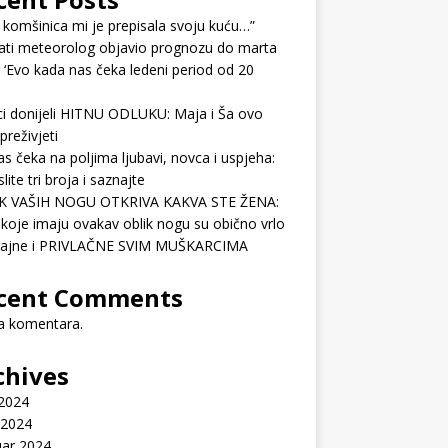
 komšinica mi je prepisala svoju kuću…”
ati meteorolog objavio prognozu do marta
 ‘Evo kada nas čeka ledeni period od 20
ci donijeli HITNU ODLUKU: Maja i Ša ovo
preživjeti
as čeka na poljima ljubavi, novca i uspjeha:
lite tri broja i saznajte
K VAŠIH NOGU OTKRIVA KAKVA STE ŽENA:
koje imaju ovakav oblik nogu su obično vrlo
ćajne i PRIVLAČNE SVIM MUŠKARCIMA
cent Comments
 komentara.
chives
 2024
 2024
uar 2024