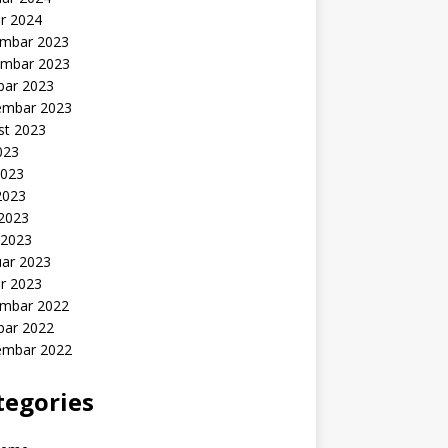
r 2024
mbar 2023
mbar 2023
bar 2023
embar 2023
st 2023
2023
2023
2023
 2023
 2023
uar 2023
r 2023
mbar 2022
bar 2022
embar 2022
tegories