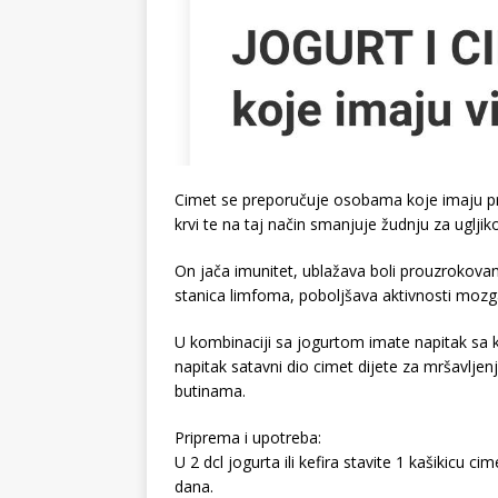
Cimet se preporučuje osobama koje imaju pr
krvi te na taj način smanjuje žudnju za uglji
On jača imunitet, ublažava boli prouzrokovane
stanica limfoma, poboljšava aktivnosti mozg
U kombinaciji sa jogurtom imate napitak sa ko
napitak satavni dio cimet dijete za mršavlj
butinama.
Priprema i upotreba:
U 2 dcl jogurta ili kefira stavite 1 kašikicu ci
dana.