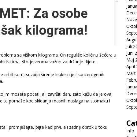
Janua
Dece
Nove
Okto
Sept
Augu
Juli 
Juni 
oblema sa viškom kilograma. On reguliše količinu šećera u
Maj 
kohidratima, što je veoma važno za držanje dijete.
April
Mart
 artritisom, suzbija širenje leukemije i kancerogenih
Febr
a.
Janua
Dece
jim možete poćeti, a i završiti dan, zato kažu da je ovaj
Okto
enje te pomaže kod skidanja masnih naslaga na stomaku i
Sept
Ca
meta i promješajte, pijte kao prvi, a i zadnji obrok u toku
Info