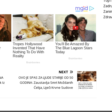
Top
Zadru
Zanim
Zdrav
NEXT
NA
OVO JE SPAS ZA LJUDE STARIJE OD 50
 Iz
GODINA: Zaustavlja Smrt Moždanih
Ćelija, Liječi Krvne Sudove