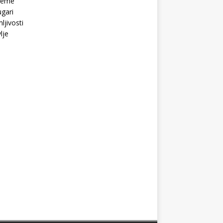
Teme
gari
ljivosti
lje