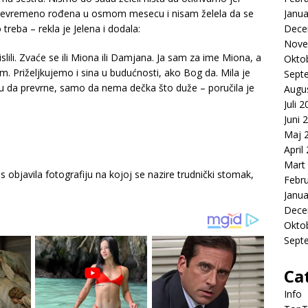
 prevremeno rođena u osmom mesecu i nisam želela da se
Janua
treba – rekla je Jelena i dodala:
Dece
Nove
li. Zvaće se ili Miona ili Damjana. Ja sam za ime Miona, a
Okto
m. Priželjkujemo i sina u budućnosti, ako Bog da. Mila je
Sept
u da prevrne, samo da nema dečka što duže – poručila je
Augu
Juli 
Juni 
Maj 
April
Mart
 objavila fotografiju na kojoj se nazire trudnički stomak,
Febr
Janua
Dece
Okto
Sept
Ca
Info