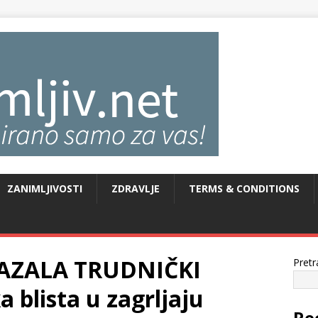
ZANIMLJIVOSTI
ZDRAVLJE
TERMS & CONDITIONS
KAZALA TRUDNIČKI
Pretr
 blista u zagrljaju
Re