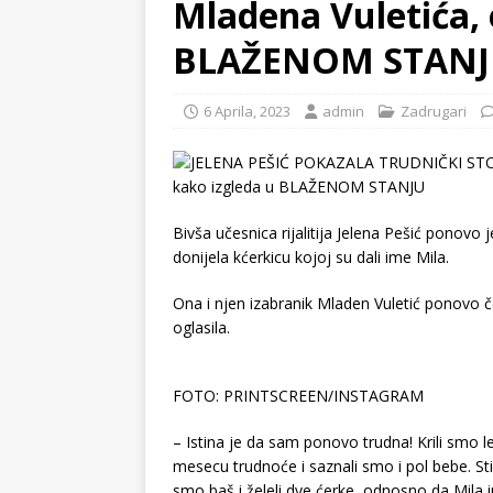
Mladena Vuletića, 
BLAŽENOM STAN
6 Aprila, 2023
admin
Zadrugari
Bivša učesnica rijalitija Jelena Pešić ponovo 
donijela kćerkicu kojoj su dali ime Mila.
Ona i njen izabranik Mladen Vuletić ponovo 
oglasila.
FOTO: PRINTSCREEN/INSTAGRAM
– Istina je da sam ponovo trudna! Krili smo 
mesecu trudnoće i saznali smo i pol bebe. St
smo baš i želeli dve ćerke, odnosno da Mila 