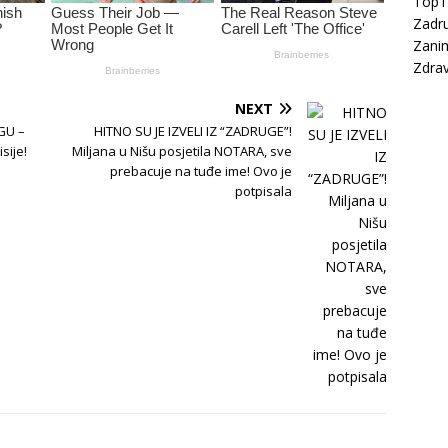
Top
Zadru
Zanim
Zdrav
NEXT
GU –
HITNO SU JE IZVELI IZ “ZADRUGE”!
sije!
Miljana u Nišu posjetila NOTARA, sve
e
prebacuje na tuđe ime! Ovo je
potpisala