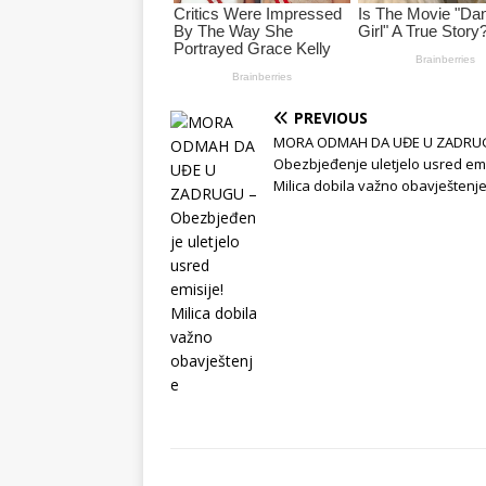
PREVIOUS
MORA ODMAH DA UĐE U ZADRU
Obezbjeđenje uletjelo usred emi
Milica dobila važno obavještenj