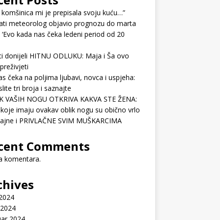
 komšinica mi je prepisala svoju kuću…”
ati meteorolog objavio prognozu do marta
 ‘Evo kada nas čeka ledeni period od 20
ci donijeli HITNU ODLUKU: Maja i Ša ovo
preživjeti
as čeka na poljima ljubavi, novca i uspjeha:
lite tri broja i saznajte
K VAŠIH NOGU OTKRIVA KAKVA STE ŽENA:
koje imaju ovakav oblik nogu su obično vrlo
ćajne i PRIVLAČNE SVIM MUŠKARCIMA
cent Comments
 komentara.
chives
 2024
 2024
uar 2024