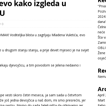
evo kako izgleda u
“Prva
JU
Pozn
2024:
dana’
0
Čelni
neće 
Šta v
Zamis
OBLI
je u drugom stanju stanju, a prije devet mjeseci je na svijet
Žene 
osje
čekaju djevojčicu, a tim povodom se Jelena nedavno i
Re
Nema
Ar
lepe vesti skoro četiri meseca, ja sam sada u četvrtom
April
iže još jedna devojčica u naš dom, mi smo presrećni, jer
Mart
ima sestru. Nismo do sada želeli ništa da otkrivamo jer
Febr