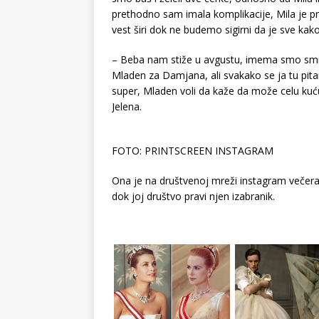
prethodno sam imala komplikacije, Mila je
vest širi dok ne budemo sigirni da je sve kako 
– Beba nam stiže u avgustu, imema smo smisli
Mladen za Damjana, ali svakako se ja tu pita
super, Mladen voli da kaže da može celu kuć
Jelena.
FOTO: PRINTSCREEN INSTAGRAM
Ona je na društvenoj mreži instagram večeras
dok joj društvo pravi njen izabranik.