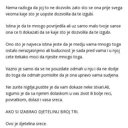
Nema razloga da joj to ne dozvolis zato sto se ona prije svega
veoma kaje sto je uopste dozvolila da te izgubi.
Istina je da te mnogo povrijedila ali uz samo malo tvoje sanse
ona ce ti dokazati da se kaje sto je dozvolila da te izgubi.
Ono sto je najveca istina jeste da je medju vama mnogo toga
ostalo nerazjasnjeno ali buducnost je sada pred vama i u njoj
cete itekako moci da rijesite mnogo toga.
Vazno je samo da se ne pouzdate odmah u nju i da ne dodje
do toga da odmah pomislite da je ona upravo vama sudjena.
Ne zurite nigdje,pustite je da vam dokaze neke stvari.Ali,
sigurno je da sa njenim dolaskom u vas zivot ili bolje reci,
povratkom, dolazi i vasa sreca.
AKO SI IZABRAO DJETELINU BROJ TRI.
Ovo je djetelina srece.