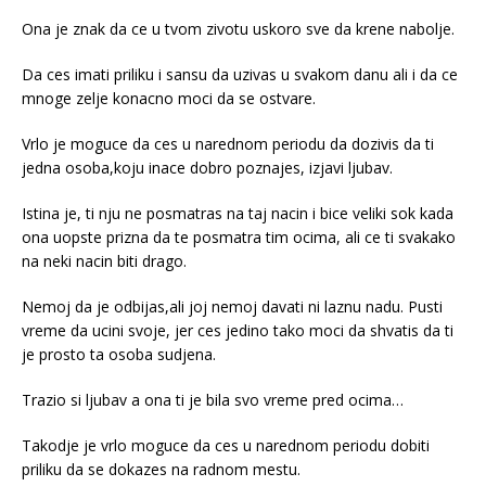
Ona je znak da ce u tvom zivotu uskoro sve da krene nabolje.
Da ces imati priliku i sansu da uzivas u svakom danu ali i da ce
mnoge zelje konacno moci da se ostvare.
Vrlo je moguce da ces u narednom periodu da dozivis da ti
jedna osoba,koju inace dobro poznajes, izjavi ljubav.
Istina je, ti nju ne posmatras na taj nacin i bice veliki sok kada
ona uopste prizna da te posmatra tim ocima, ali ce ti svakako
na neki nacin biti drago.
Nemoj da je odbijas,ali joj nemoj davati ni laznu nadu. Pusti
vreme da ucini svoje, jer ces jedino tako moci da shvatis da ti
je prosto ta osoba sudjena.
Trazio si ljubav a ona ti je bila svo vreme pred ocima…
Takodje je vrlo moguce da ces u narednom periodu dobiti
priliku da se dokazes na radnom mestu.