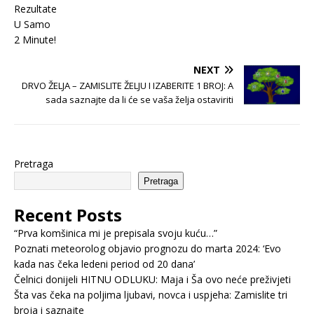
NEXT
DRVO ŽELJA – ZAMISLITE ŽELJU I IZABERITE 1 BROJ: A
sada saznajte da li će se vaša želja ostaviriti
Pretraga
Pretraga
Recent Posts
“Prva komšinica mi je prepisala svoju kuću…”
Poznati meteorolog objavio prognozu do marta 2024: ‘Evo
kada nas čeka ledeni period od 20 dana’
Čelnici donijeli HITNU ODLUKU: Maja i Ša ovo neće preživjeti
Šta vas čeka na poljima ljubavi, novca i uspjeha: Zamislite tri
broja i saznajte