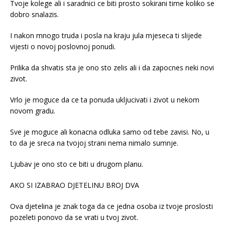
Tvoje kolege ali i saradnici ce biti prosto sokirani time koliko se
dobro snalazis.
I nakon mnogo truda i posla na kraju jula mjeseca ti slijede
vijesti o novoj poslovnoj ponudi.
Prilika da shvatis sta je ono sto zelis ali i da zapocnes neki novi
zivot.
Vrlo je moguce da ce ta ponuda ukljucivati i zivot u nekom
novom gradu.
Sve je moguce ali konacna odluka samo od tebe zavisi. No, u
to da je sreca na tvojoj strani nema nimalo sumnje.
Ljubav je ono sto ce biti u drugom planu.
AKO SI IZABRAO DJETELINU BROJ DVA
Ova djetelina je znak toga da ce jedna osoba iz tvoje proslosti
pozeleti ponovo da se vrati u tvoj zivot.