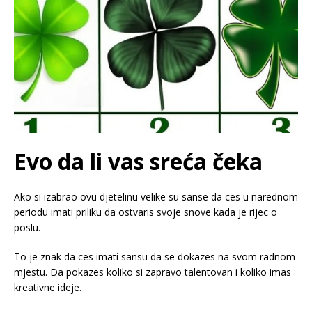
Evo da li vas sreća čeka
Ako si izabrao ovu djetelinu velike su sanse da ces u narednom
periodu imati priliku da ostvaris svoje snove kada je rijec o
poslu.
To je znak da ces imati sansu da se dokazes na svom radnom
mjestu. Da pokazes koliko si zapravo talentovan i koliko imas
kreativne ideje.