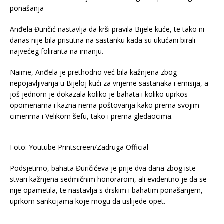
Anđela Đuričić nastavlja da krši pravila Bijele kuće, te tako ni
danas nije bila prisutna na sastanku kada su ukućani birali
najvećeg foliranta na imanju.
Naime, Anđela je prethodno već bila kažnjena zbog
nepojavljivanja u Bijeloj kući za vrijeme sastanaka i emisija, a
još jednom je dokazala koliko je bahata i koliko uprkos
opomenama i kazna nema poštovanja kako prema svojim
cimerima i Velikom šefu, tako i prema gledaocima.
Foto: Youtube Printscreen/Zadruga Official
Podsjetimo, bahata Đuričićeva je prije dva dana zbog iste
stvari kažnjena sedmičnim honorarom, ali evidentno je da se
nije opametila, te nastavlja s drskim i bahatim ponašanjem,
uprkom sankcijama koje mogu da uslijede opet.