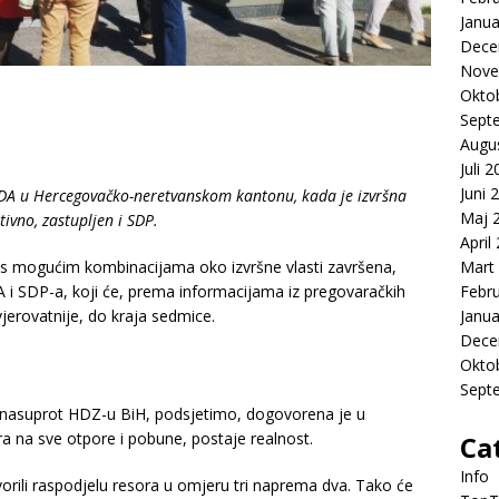
Janua
Dece
Nove
Okto
Sept
Augu
Juli 
Juni 
SDA u Hercegovačko-neretvanskom kantonu, kada je izvršna
Maj 
tivno, zastupljen i SDP.
April
Mart
 s mogućim kombinacijama oko izvršne vlasti završena,
Febr
i SDP-a, koji će, prema informacijama iz pregovaračkih
Janua
jvjerovatnije, do kraja sedmice.
Dece
Okto
Sept
st nasuprot HDZ-u BiH, podsjetimo, dogovorena je u
a na sve otpore i pobune, postaje realnost.
Ca
Info
ili raspodjelu resora u omjeru tri naprema dva. Tako će