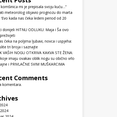
 komšinica mi je prepisala svoju kuću…”
ati meteorolog objavio prognozu do marta
 ‘Evo kada nas čeka ledeni period od 20
ci donijeli HITNU ODLUKU: Maja i Ša ovo
preživjeti
as čeka na poljima ljubavi, novca i uspjeha:
lite tri broja i saznajte
K VAŠIH NOGU OTKRIVA KAKVA STE ŽENA:
koje imaju ovakav oblik nogu su obično vrlo
ćajne i PRIVLAČNE SVIM MUŠKARCIMA
cent Comments
 komentara.
chives
 2024
 2024
uar 2024