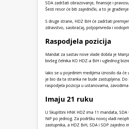
SDA zadržati obrazovanje, finansije i pravosu
Šesti resor će biti zajednički, a to je građenj
S druge strane, HDZ BiH će zadržati premijer
zdravstvo, saobraćaj, poljoprivreda i vodopri
Raspodjela pozicija
Mandat za sastav nove vlade dobila je Marija
bivšeg čelnika KO HDZ-a BiH i uglednog biz
Iako se u pojedinim medijima iznosilo da će 
je bio da ta stranka ne bude zastupljena. Do
raspodjela pozicija u ustanovama, zavodima 
Imaju 21 ruku
U Skupštini HNK HDZ ima 11 mandata, SDA s
NiP po jednog. Za podršku novoj vladi neop
zastupnika, a HDZ BiH, SDA i SDP zajedno im