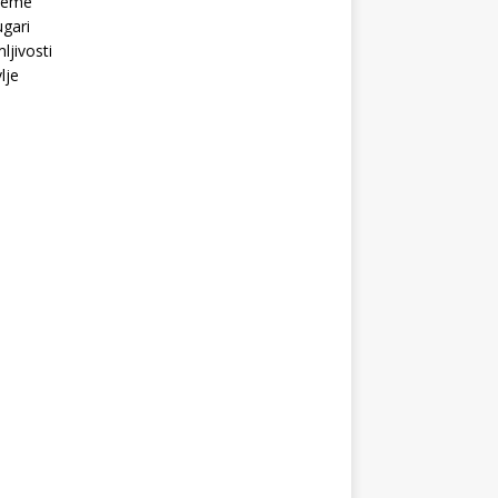
Teme
gari
ljivosti
lje