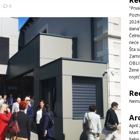
0
“Prva
Pozn
2024:
dana’
Čelni
neće 
Šta v
Zamis
OBLI
Žene 
osje
Re
Nema
Ar
April
Mart
Febr