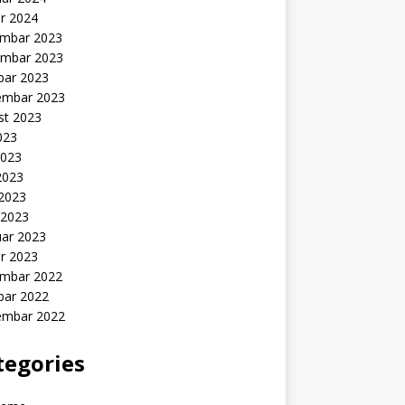
r 2024
mbar 2023
mbar 2023
bar 2023
embar 2023
st 2023
2023
2023
2023
 2023
 2023
uar 2023
r 2023
mbar 2022
bar 2022
embar 2022
tegories