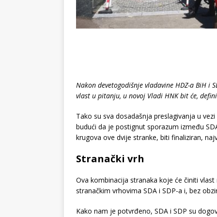
Nakon devetogodišnje vladavine HDZ-a BiH i 
vlast u pitanju, u novoj Vladi HNK bit će, defini
Tako su sva dosadašnja preslagivanja u vezi
budući da je postignut sporazum između SDA 
krugova ove dvije stranke, biti finaliziran, na
Stranački vrh
Ova kombinacija stranaka koje će činiti vla
stranačkim vrhovima SDA i SDP-a i, bez obzir
Kako nam je potvrđeno, SDA i SDP su dogovor