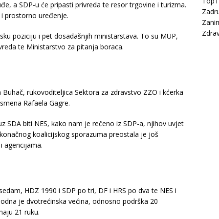
Top
đe, a SDP-u će pripasti privreda te resor trgovine i turizma.
Zadru
e i prostorno uređenje.
Zanim
Zdrav
sku poziciju i pet dosadašnjih ministarstava. To su MUP,
vreda te Ministarstvo za pitanja boraca.
 Buhač, rukovoditeljica Sektora za zdravstvo ZZO i kćerka
nismena Rafaela Gagre.
uz SDA biti NES, kako nam je rečeno iz SDP-a, njihov uvjet
 konačnog koalicijskog sporazuma preostala je još
i agencijama.
edam, HDZ 1990 i SDP po tri, DF i HRS po dva te NES i
hodna je dvotrećinska većina, odnosno podrška 20
aju 21 ruku.