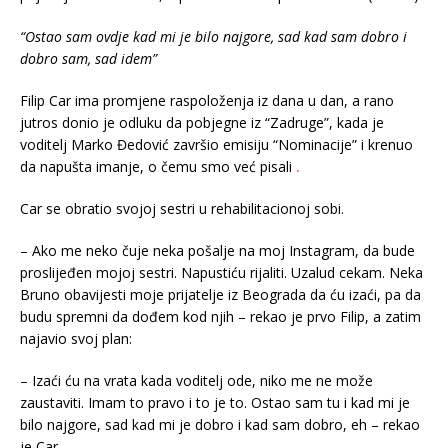
“Ostao sam ovdje kad mi je bilo najgore, sad kad sam dobro i
dobro sam, sad idem”
Filip Car ima promjene raspoloženja iz dana u dan, a rano
jutros donio je odluku da pobjegne iz “Zadruge”, kada je
voditelj Marko Đedović završio emisiju “Nominacije” i krenuo
da napušta imanje, o čemu smo već pisali
.
Car se obratio svojoj sestri u rehabilitacionoj sobi.
– Ako me neko čuje neka pošalje na moj Instagram, da bude
proslijeđen mojoj sestri. Napustiću rijaliti. Uzalud cekam. Neka
Bruno obavijesti moje prijatelje iz Beograda da ću izaći, pa da
budu spremni da dođem kod njih – rekao je prvo Filip, a zatim
najavio svoj plan:
– Izaći ću na vrata kada voditelj ode, niko me ne može
zaustaviti.
Imam to pravo i to je to. Ostao sam tu i kad mi je
bilo najgore, sad kad mi je dobro i kad sam dobro, eh – rekao
je Car.