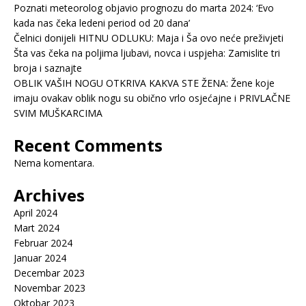
Poznati meteorolog objavio prognozu do marta 2024: ‘Evo
kada nas čeka ledeni period od 20 dana’
Čelnici donijeli HITNU ODLUKU: Maja i Ša ovo neće preživjeti
Šta vas čeka na poljima ljubavi, novca i uspjeha: Zamislite tri
broja i saznajte
OBLIK VAŠIH NOGU OTKRIVA KAKVA STE ŽENA: Žene koje
imaju ovakav oblik nogu su obično vrlo osjećajne i PRIVLAČNE
SVIM MUŠKARCIMA
Recent Comments
Nema komentara.
Archives
April 2024
Mart 2024
Februar 2024
Januar 2024
Decembar 2023
Novembar 2023
Oktobar 2023