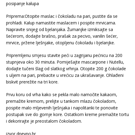
posipanje kalupa
Priprema:Otopite maslac i čokoladu na pari, pustite da se
prohladi. Kalup namastite maslacem i pospite mrvicama.
Napravite snijeg od bjelanjaka. Žumanjke izmiksajte sa
šećerom, dodajte brašno, prašak za pecivo, vanilin šećer,
mrvice, pržene lješnjake, otopljenu čokoladu i bjelanjke.
Pripremljenu smjesu stavite peći u zagrijanu pećnicu na 200
stupnjeva oko 30 minuta. Pomiješajte mascarpone i Nutellu,
dodajte tučeni šlag od slatkog vrhnja. Otopite 200 g čokolade
s uljem na pari, prebacite u vrećicu za ukrašavanje. Ohlađeni
biskvit prerežite na tri kore.
Prvu koru od vrha kako se pekla malo namočite kakaom,
premažite kremom, prelijte u tankom mlazu čokoladom,
pospite malo mljevenih lješnjaka i napolitanki te ponovite
postupak sve do gornje kore. Ostatkom kreme premažite tortu
i dekorirajte je preostalom čokoladom.
izvor dnevno.hr