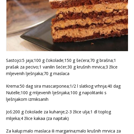
Sastojci:5 jaja;100 g čokolade;150 g šećera;70 g brašna;1
prašak za pecivo;1 vanilin šećer;30 g krušnih mrvica;3 žlice
mljevenih lješnjaka;70 g maslaca
Krema:50 dag sira mascarponea;1/2 l slatkog vrhnja;40 dag
Nutelle;100 g mljevenih lješnjaka;100 g napolitanki s
lješnjakom izmiksanih
Još:200 g čokolade za kuhanje;2-3 žlice ulja;1 dl toplog
mlijeka;4 žlice kakaa (za napitak)
Za kalup:malo maslaca ili margarina;malo krušnih mrvica za