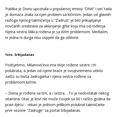
Publika je Divnu upoznala u popularnoj emisiji “DNK” i već tada
je domaća znala za njen problem sa kičmom. Jedan od glavnih
razloga njenog takmičenja u “Zadruzi” je bilo prikupljanje
novčanih sredstava za uklanjanje grbe koju ima od rođenja.
Njena sestra Milica rođena je sa istim problemom. Međutim,
ni jedna ni durga nisu uspjele da ga otklone.
foto: Srbijadanas
Podsjetimo, Milanovićeva ima dvije rođene sestre i tri
polubrata, a jedan od njene braće je svojevremeno otkrio
zašto su bivša zadrugarka i njena sestra rođene sa
problemom kičme.
– Divna je rođena sa tim, a i sestra… To je nedostatak nekog
vitamina. Otac je kriv! Ne može čovjek sa 60 i nešto godina da
pravi djecu – rekao je jednom prilikom polubrat takmičarke
prve sezone “Zadruge” za portal Srbijadanas.