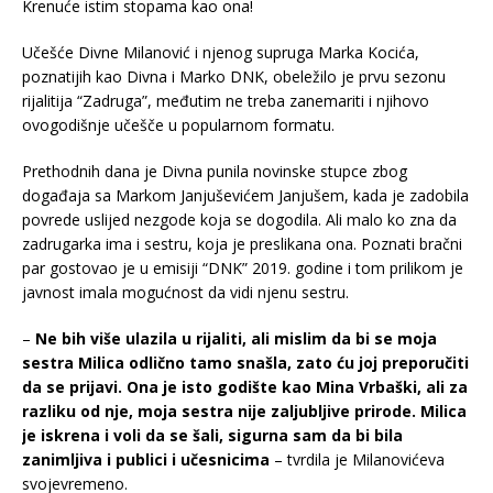
Krenuće istim stopama kao ona!
Učešće Divne Milanović i njenog supruga Marka Kocića,
poznatijih kao Divna i Marko DNK, obeležilo je prvu sezonu
rijalitija “Zadruga”, međutim ne treba zanemariti i njihovo
ovogodišnje učešče u popularnom formatu.
Prethodnih dana je Divna punila novinske stupce zbog
događaja sa Markom Janjuševićem Janjušem, kada je zadobila
povrede uslijed nezgode koja se dogodila. Ali malo ko zna da
zadrugarka ima i sestru, koja je preslikana ona. Poznati bračni
par gostovao je u emisiji “DNK” 2019. godine i tom prilikom je
javnost imala mogućnost da vidi njenu sestru.
–
Ne bih više ulazila u rijaliti, ali mislim da bi se moja
sestra Milica odlično tamo snašla, zato ću joj preporučiti
da se prijavi. Ona je isto godište kao Mina Vrbaški, ali za
razliku od nje, moja sestra nije zaljubljive prirode. Milica
je iskrena i voli da se šali, sigurna sam da bi bila
zanimljiva i publici i učesnicima
– tvrdila je Milanovićeva
svojevremeno.