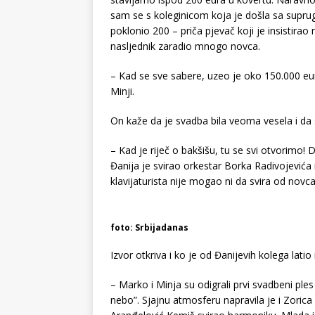
sam se s koleginicom koja je došla sa suprug
poklonio 200 – priča pjevač koji je insistirao
nasljednik zaradio mnogo novca.
– Kad se sve sabere, uzeo je oko 150.000 eura
Minji.
On kaže da je svadba bila veoma vesela i da su
– Kad je riječ o bakšišu, tu se svi otvorimo
Đanija je svirao orkestar Borka Radivojevića i 
klavijaturista nije mogao ni da svira od novca
foto: Srbijadanas
Izvor otkriva i ko je od Đanijevih kolega lati
– Marko i Minja su odigrali prvi svadbeni ples
nebo”. Sjajnu atmosferu napravila je i Zorica