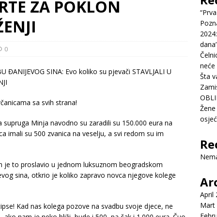
ERTE ZA POKLON
“Prva
ENJI
Pozn
2024:
dana’
0
Čelni
neće 
Šta v
Zamis
OBLI
novčanicama sa svih strana!
Žene 
osje
a supruga Minja navodno su zaradili su 150.000 eura na
ica imali su 500 zvanica na veselju, a svi redom su im
Re
Nema
im je to proslavio u jednom luksuznom beogradskom
jevog sina, otkrio je koliko zapravo novca njegove kolege
Ar
April
Mart
i stipse! Kad nas kolega pozove na svadbu svoje djece, ne
Febr
 ako nam je neko bliži, bude i 500, pa čak i 1.000 eura. Čuo