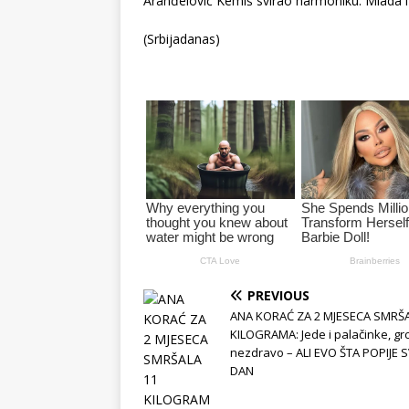
Aranđelović Kemiš svirao harmoniku. Mlada i 
(Srbijadanas)
PREVIOUS
ANA KORAĆ ZA 2 MJESECA SMRŠA
KILOGRAMA: Jede i palačinke, grc
nezdravo – ALI EVO ŠTA POPIJE 
DAN