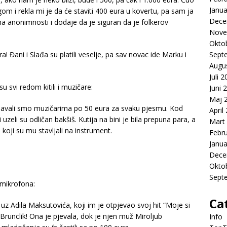
Janua
om i rekla mi je da će staviti 400 eura u kovertu, pa sam ja
Dece
 na anonimnosti i dodaje da je siguran da je folkerov
Nove
Okto
! Đani i Slađa su platili veselje, pa sav novac ide Marku i
Sept
Augu
Juli 
 svi redom kitili i muzičare:
Juni 
Maj 
! Davali smo muzičarima po 50 eura za svaku pjesmu. Kod
April
uzeli su odličan bakšiš. Kutija na bini je bila prepuna para, a
Mart
 koji su mu stavljali na instrument.
Febr
Janua
Dece
Okto
Sept
o mikrofona:
Ca
 uz Adila Maksutovića, koji im je otpjevao svoj hit “Moje si
 Brunclik! Ona je pjevala, dok je njen muž Miroljub
Info