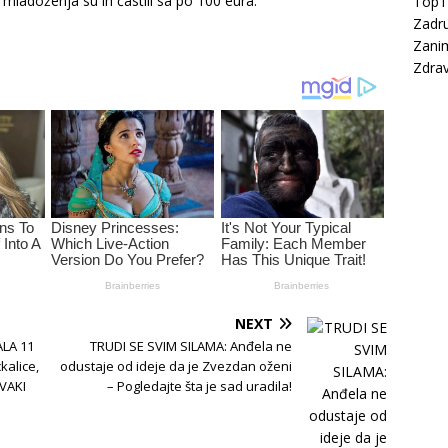
mladoženja su ih častili sa po 100 eura.
Top
Zadru
Zanim
Zdrav
NEXT
LA 11
TRUDI SE SVIM SILAMA: Anđela ne
kalice,
odustaje od ideje da je Zvezdan oženi
SVAKI
– Pogledajte šta je sad uradila!