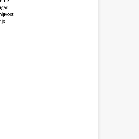
Teme
gari
ljivosti
lje