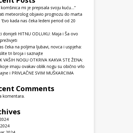
 komšinica mi je prepisala svoju kuću…”
ati meteorolog objavio prognozu do marta
 ‘Evo kada nas čeka ledeni period od 20
ci donijeli HITNU ODLUKU: Maja i Ša ovo
preživjeti
as čeka na poljima ljubavi, novca i uspjeha:
lite tri broja i saznajte
K VAŠIH NOGU OTKRIVA KAKVA STE ŽENA:
koje imaju ovakav oblik nogu su obično vrlo
ćajne i PRIVLAČNE SVIM MUŠKARCIMA
cent Comments
 komentara.
chives
 2024
 2024
uar 2024