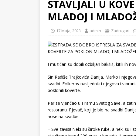
STAVLJALI U KOV
MLADOJ I MLADOŽ
17 Maja, 2023
admin
Zadrugari
I muzičari su dobili ozbiljan bakšiš, kitili ih 
Sin Radiše Trajkovića Đanija, Marko i njegov
svadbi. Folkerov nasljednik i njegova izabran
poklonili koverte.
Par se vjenčao u Hramu Svetog Save, a zat
restoranu. Pjevač, koji je bio na svadbi Đani
nose na svadbe.
– Sve zavisi! Neki su široke ruke, a neki su 
stavljamo ispod 200 eura u kovertu. Naravno,