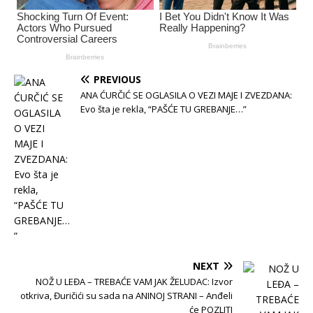
PREVIOUS
ANA ĆURČIĆ SE OGLASILA O VEZI MAJE I ZVEZDANA:
Evo šta je rekla, “PAŠĆE TU GREBANJE…”
NEXT
NOŽ U LEĐA – TREBAĆE VAM JAK ŽELUDAC: Izvor
otkriva, Đuričići su sada na ANINOJ STRANI – Anđeli
će POZLITI