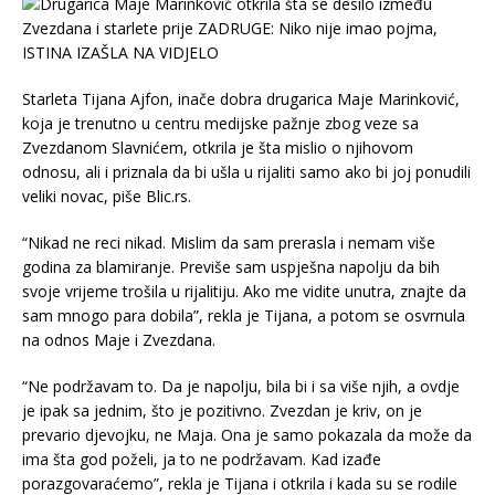
Starleta Tijana Ajfon, inače dobra drugarica Maje Marinković,
koja je trenutno u centru medijske pažnje zbog veze sa
Zvezdanom Slavnićem, otkrila je šta mislio o njihovom
odnosu, ali i priznala da bi ušla u rijaliti samo ako bi joj ponudili
veliki novac, piše Blic.rs.
“Nikad ne reci nikad. Mislim da sam prerasla i nemam više
godina za blamiranje. Previše sam uspješna napolju da bih
svoje vrijeme trošila u rijalitiju. Ako me vidite unutra, znajte da
sam mnogo para dobila”, rekla je Tijana, a potom se osvrnula
na odnos Maje i Zvezdana.
“Ne podržavam to. Da je napolju, bila bi i sa više njih, a ovdje
je ipak sa jednim, što je pozitivno. Zvezdan je kriv, on je
prevario djevojku, ne Maja. Ona je samo pokazala da može da
ima šta god poželi, ja to ne podržavam. Kad izađe
porazgovaraćemo”, rekla je Tijana i otkrila i kada su se rodile