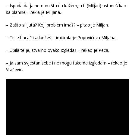
– Ispada da ja nemam šta da kažem, a ti (Miljan) ustaneš kao
sa planine – rekla je Miljana.
– Zašto si ljuta? Koji problem imaš? – pitao je Miljan.
– Ti se bacaš i arlaučeš – imitirala je Popovićeva Miljana.
– Ubila te je, stvarno ovako izgledaš – rekao je Peca.
– Ja sam svjestan sebe i ne mogu tako da izgledam – rekao je
Vračević.