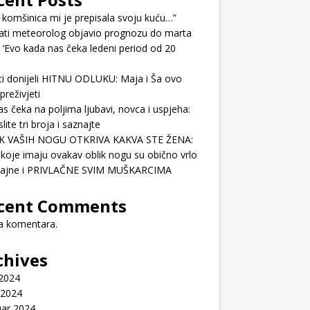
 komšinica mi je prepisala svoju kuću…”
ati meteorolog objavio prognozu do marta
 ‘Evo kada nas čeka ledeni period od 20
ci donijeli HITNU ODLUKU: Maja i Ša ovo
preživjeti
as čeka na poljima ljubavi, novca i uspjeha:
lite tri broja i saznajte
K VAŠIH NOGU OTKRIVA KAKVA STE ŽENA:
koje imaju ovakav oblik nogu su obično vrlo
ćajne i PRIVLAČNE SVIM MUŠKARCIMA
cent Comments
 komentara.
chives
 2024
 2024
uar 2024