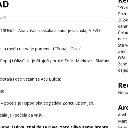
AD
“Prva
Pozn
0
2024:
dana’
Čelni
neće 
Šta v
e, a među njima je pomenut i “Popaj i Oliva”.
Zamis
OBLI
Popaj i Oliva”, te je čitajući poruke Zorici Marković i Slađani
Žene 
osje
očitala i deo vezan za Acu Bulića:
Re
đa:
Nema
 – počela je i ispod oka pogledala Zoricu uz smijeh.
Ar
April
ala je i počela da vrišti.
Mart
 Popaj i Oliva, znaj da te čuva, zato Oliva samo hrabro
Febr