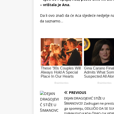
– vrištala je Ana.
Da li ovo znači da će Aca sljedeće nedjelje n
da saznamo…
PREVIOUS
DEJAN DRAGOJEVIĆ STIŽE U
ŠIMANOVCE! Zadrugari ne prest
ga spominju, ODLUČIO DA SE SU
SVIMA! EVO KADA ĆEMO GA VIDJE