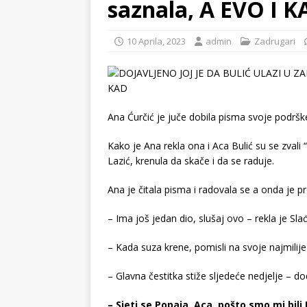
saznala, A EVO I K
10 Aprila, 2023
admin
Zadrugari
Ana Ćurčić je juče dobila pisma svoje podršk
Kako je Ana rekla ona i Aca Bulić su se zvali “
Lazić, krenula da skače i da se raduje.
Ana je čitala pisma i radovala se a onda je pr
– Ima još jedan dio, slušaj ovo – rekla je Sla
– Kada suza krene, pomisli na svoje najmilije
– Glavna čestitka stiže sljedeće nedjelje – dod
– Sjeti se Popaja, Aca, pošto smo mi bili