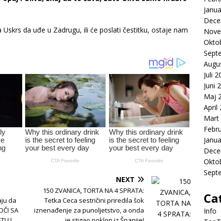
Janua
Dece
a Uskrs da uđe u Zadrugu, ili će poslati čestitku, ostaje nam
Nove
Okto
Sept
Augu
Juli 
Juni 
Maj 
April
Mart
Febr
Janua
Dece
Okto
Sept
NEXT
150 ZVANICA, TORTA NA 4 SPRATA:
Ca
aju da
Tetka Ceca sestričini priredila šok
OČI SA
iznenađenje za punoljetstvo, a onda
Info
TI U
je stigao poklon iz Španije!