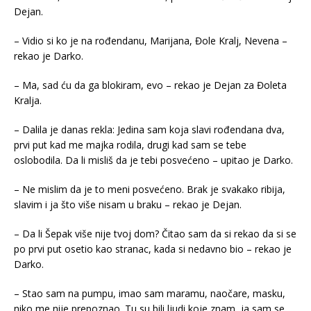
Dejan.
– Vidio si ko je na rođendanu, Marijana, Đole Kralj, Nevena –
rekao je Darko.
– Ma, sad ću da ga blokiram, evo – rekao je Dejan za Đoleta
Kralja.
– Dalila je danas rekla: Jedina sam koja slavi rođendana dva,
prvi put kad me majka rodila, drugi kad sam se tebe
oslobodila. Da li misliš da je tebi posvećeno – upitao je Darko.
– Ne mislim da je to meni posvećeno. Brak je svakako ribija,
slavim i ja što više nisam u braku – rekao je Dejan.
– Da li Šepak više nije tvoj dom? Čitao sam da si rekao da si se
po prvi put osetio kao stranac, kada si nedavno bio – rekao je
Darko.
– Stao sam na pumpu, imao sam maramu, naočare, masku,
niko me nije prepoznao. Tu su bili ljudi koje znam, ja sam se