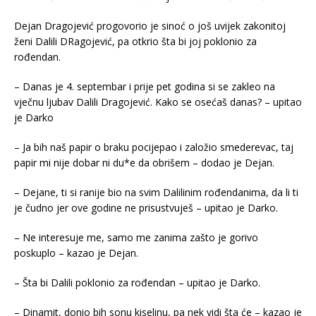
Dejan Dragojević progovorio je sinoć o još uvijek zakonitoj
ženi Dalili DRagojević, pa otkrio šta bi joj poklonio za
rođendan.
– Danas je 4. septembar i prije pet godina si se zakleo na
vječnu ljubav Dalili Dragojević. Kako se osećaš danas? – upitao
je Darko
– Ja bih naš papir o braku pocijepao i založio smederevac, taj
papir mi nije dobar ni du*e da obrišem – dodao je Dejan.
– Dejane, ti si ranije bio na svim Dalilinim rođendanima, da li ti
je čudno jer ove godine ne prisustvuješ – upitao je Darko.
– Ne interesuje me, samo me zanima zašto je gorivo
poskuplo – kazao je Dejan.
– Šta bi Dalili poklonio za rođendan – upitao je Darko.
– Dinamit, donio bih sonu kiselinu, pa nek vidi šta će – kazao je