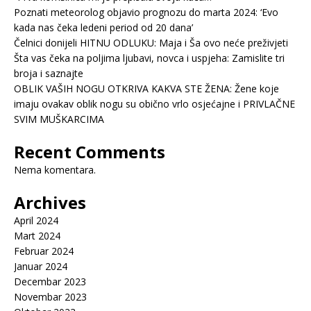
Poznati meteorolog objavio prognozu do marta 2024: ‘Evo
kada nas čeka ledeni period od 20 dana’
Čelnici donijeli HITNU ODLUKU: Maja i Ša ovo neće preživjeti
Šta vas čeka na poljima ljubavi, novca i uspjeha: Zamislite tri
broja i saznajte
OBLIK VAŠIH NOGU OTKRIVA KAKVA STE ŽENA: Žene koje
imaju ovakav oblik nogu su obično vrlo osjećajne i PRIVLAČNE
SVIM MUŠKARCIMA
Recent Comments
Nema komentara.
Archives
April 2024
Mart 2024
Februar 2024
Januar 2024
Decembar 2023
Novembar 2023