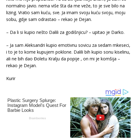
normalno javio. nema više šta da me veže, to je sve bilo na
lizing. Vratio sam kuću, sve. Ja imam svoju kuću svoju, moju
sobu, gdje sam odrastao – rekao je Dejan.
– Da li si kupio nešto Dalili za godišnjicu? – upitao je Darko.
– Ja sam Aleksandri kupio emotivnu sovicu za sedam mkeseci,
i to je to kome kupujem poklone. Dalili bih kupio sonu kiselinu,
ali ne bih dao Đoletu Kralju da popije , on mi je komšija –
rekao je Dejan.
Kurir