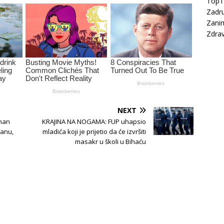
Top
Zadru
Zanim
Zdrav
NEXT
sman
KRAJINA NA NOGAMA: FUP uhapsio
fanu,
mladića koji je prijetio da će izvršiti
masakr u školi u Bihaću