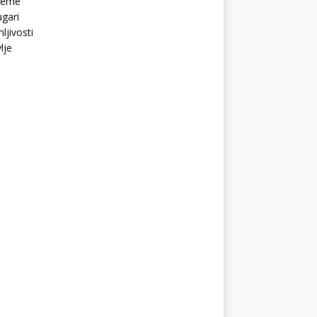
Teme
gari
ljivosti
lje