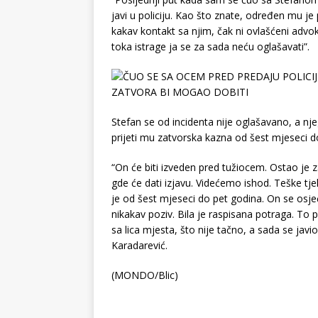
javi u policiju. Kao što znate, određen mu je
kakav kontakt sa njim, čak ni ovlašćeni advo
toka istrage ja se za sada neću oglašavati”.
Stefan se od incidenta nije oglašavano, a nje
prijeti mu zatvorska kazna od šest mjeseci d
“On će biti izveden pred tužiocem. Ostao je za
gde će dati izjavu. Videćemo ishod. Teške tj
je od šest mjeseci do pet godina. On se osj
nikakav poziv. Bila je raspisana potraga. To
sa lica mjesta, što nije tačno, a sada se ja
Karadarević.
(MONDO/Blic)