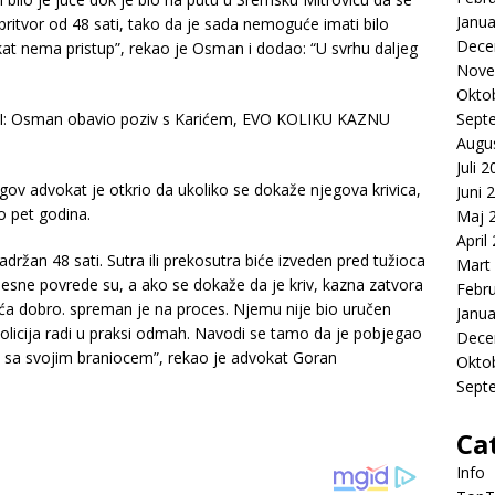
Janua
 pritvor od 48 sati, tako da je sada nemoguće imati bilo
Dece
kat nema pristup”, rekao je Osman i dodao: “U svrhu daljeg
Nove
Okto
Sept
Augu
Juli 
gov advokat je otkrio da ukoliko se dokaže njegova krivica,
Juni 
o pet godina.
Maj 
April
držan 48 sati. Sutra ili prekosutra biće izveden pred tužioca
Mart
elesne povrede su, a ako se dokaže da je kriv, kazna zatvora
Febr
eća dobro. spreman je na proces. Njemu nije bio uručen
Janua
 policija radi u praksi odmah. Navodi se tamo da je pobjegao
Dece
vio sa svojim braniocem”, rekao je advokat Goran
Okto
Sept
Ca
Info