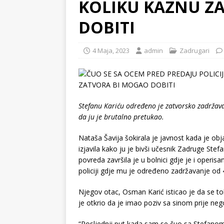
KOLIKU KAZNU Z
DOBITI
4 Maja, 2023
admin
Zadrugari
Stefanu Kariću određeno je zatvorsko zadržava
da ju je brutalno pretukao.
Nataša Šavija šokirala je javnost kada je obja
izjavila kako ju je bivši učesnik Zadruge St
povreda završila je u bolnici gdje je i operis
policiji gdje mu je određeno zadržavanje od 4
Njegov otac, Osman Karić isticao je da se t
je otkrio da je imao poziv sa sinom prije n
“Posljednji put kada sam se čuo sa Stefanom 