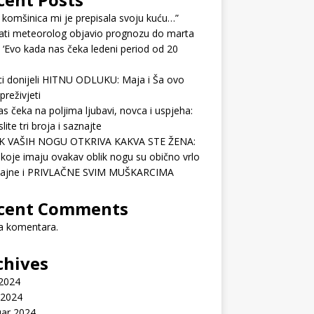
 komšinica mi je prepisala svoju kuću…”
ati meteorolog objavio prognozu do marta
 ‘Evo kada nas čeka ledeni period od 20
ci donijeli HITNU ODLUKU: Maja i Ša ovo
preživjeti
as čeka na poljima ljubavi, novca i uspjeha:
lite tri broja i saznajte
K VAŠIH NOGU OTKRIVA KAKVA STE ŽENA:
koje imaju ovakav oblik nogu su obično vrlo
ćajne i PRIVLAČNE SVIM MUŠKARCIMA
cent Comments
 komentara.
chives
 2024
 2024
uar 2024