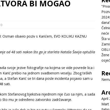
ATVORA BI MOGAO
“Prva
Pozn
2024:
dana’
0
Čelni
neće 
Šta v
Zamis
OBLI
nje od 48 sati nakon što ga je starleta Nataša Šavija optužila
Žene 
osje
vila svoje jezive fotografije na kojima se vide povrede lica i
Re
efan Karić prebio na jednom svadbenom veselju. Zbog teških
ana, a Stefan Karić se tri dana posle incidenta pojavio sam u
Nema
8 sati.
Ar
okom Stefanovog bjekstva nijednom nije čuo sa njim, a sada
April
ego što mu je određeno zatvorsko zadržavanje.
Mart
Febr
bilo je juče dok je bio na putu u Sremsku Mitrovicu da se