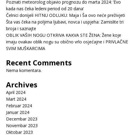
Poznati meteorolog objavio prognozu do marta 2024: ‘Evo
kada nas čeka ledeni period od 20 dana’
Čelnici donijeli HITNU ODLUKU: Maja i Ša ovo neće preživjeti
Šta vas čeka na poljima ljubavi, novca i uspjeha: Zamislite tri
broja i saznajte
OBLIK VAŠIH NOGU OTKRIVA KAKVA STE ŽENA: Žene koje
imaju ovakav oblik nogu su obično vrlo osjećajne i PRIVLAČNE
SVIM MUŠKARCIMA
Recent Comments
Nema komentara.
Archives
April 2024
Mart 2024
Februar 2024
Januar 2024
Decembar 2023
Novembar 2023
Oktobar 2023