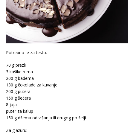
Potrebno je za testo:
70 g prezli
3 kašike ruma
200 g badema
130 g čokolade za kuvanje
200 g putera
150 g šećera
8 jaja
puter za kalup
150 g džema od višanja ili drugog po želji
Za glazuru: