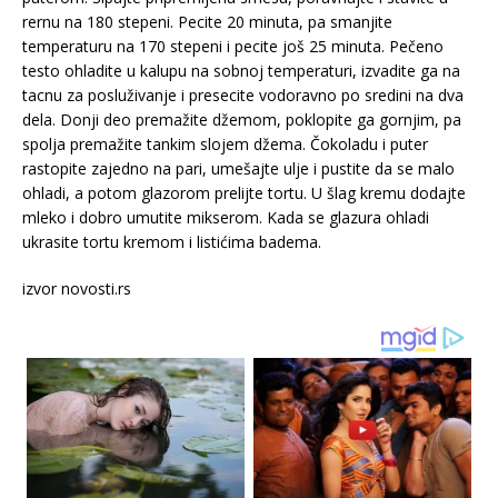
rernu na 180 stepeni. Pecite 20 minuta, pa smanjite
temperaturu na 170 stepeni i pecite još 25 minuta. Pečeno
testo ohladite u kalupu na sobnoj temperaturi, izvadite ga na
tacnu za posluživanje i presecite vodoravno po sredini na dva
dela. Donji deo premažite džemom, poklopite ga gornjim, pa
spolja premažite tankim slojem džema. Čokoladu i puter
rastopite zajedno na pari, umešajte ulje i pustite da se malo
ohladi, a potom glazorom prelijte tortu. U šlag kremu dodajte
mleko i dobro umutite mikserom. Kada se glazura ohladi
ukrasite tortu kremom i listićima badema.
izvor novosti.rs