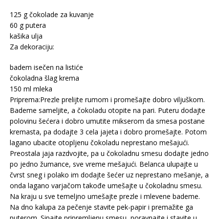
125 g čokolade za kuvanje
60 g putera
kašika ulja
Za dekoraciju:
badem isečen na listiće
čokoladna šlag krema
150 ml mleka
Priprema:Prezle prelijte rumom i promešajte dobro viljuškom.
Bademe sameljite, a čokoladu otopite na pari. Puteru dodajte
polovinu šećera i dobro umutite mikserom da smesa postane
kremasta, pa dodajte 3 cela jajeta i dobro promešajte. Potom
lagano ubacite otopljenu čokoladu neprestano mešajući.
Preostala jaja razdvojite, pa u čokoladnu smesu dodajte jedno
po jedno žumance, sve vreme mešajući. Belanca ulupajte u
čvrst sneg i polako im dodajte šećer uz neprestano mešanje, a
onda lagano varjačom takođe umešajte u čokoladnu smesu.
Na kraju u sve temeljno umešajte prezle i mlevene bademe.
Na dno kalupa za pečenje stavite pek-papir i premažite ga
puterom. Sipajte pripremljenu smesu, poravnajte i stavite u