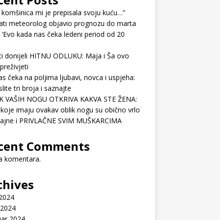
 komšinica mi je prepisala svoju kuću…”
ati meteorolog objavio prognozu do marta
 ‘Evo kada nas čeka ledeni period od 20
ci donijeli HITNU ODLUKU: Maja i Ša ovo
preživjeti
as čeka na poljima ljubavi, novca i uspjeha:
lite tri broja i saznajte
K VAŠIH NOGU OTKRIVA KAKVA STE ŽENA:
koje imaju ovakav oblik nogu su obično vrlo
ćajne i PRIVLAČNE SVIM MUŠKARCIMA
cent Comments
 komentara.
chives
 2024
 2024
uar 2024