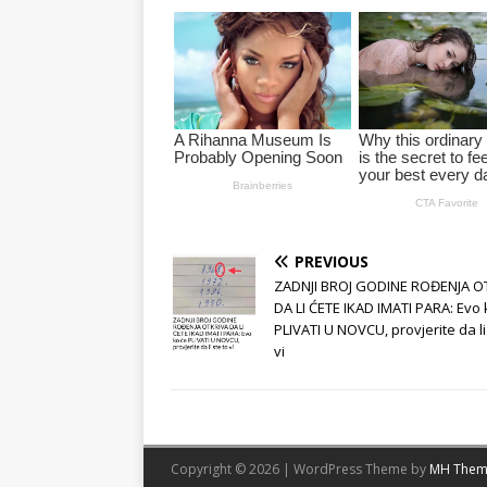
PREVIOUS
ZADNJI BROJ GODINE ROĐENJA O
DA LI ĆETE IKAD IMATI PARA: Evo 
PLIVATI U NOVCU, provjerite da li
vi
Copyright © 2026 | WordPress Theme by
MH Them