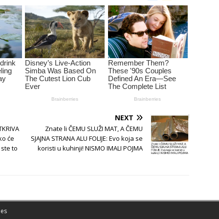
NEXT
TKRIVA
Znate li ČEMU SLUŽI MAT, A ČEMU
ko će
SJAJNA STRANA ALU FOLIJE: Evo koja se
 ste to
koristi u kuhinji! NISMO IMALI POJMA
es