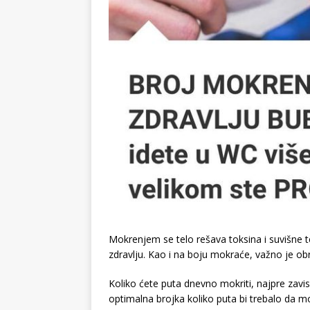
Mokrenjem se telo rešava toksina i suvišne
zdravlju. Kao i na boju mokraće, važno je obr
Koliko ćete puta dnevno mokriti, najpre zavis
optimalna brojka koliko puta bi trebalo da m