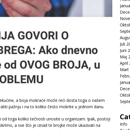
Janua
Dece
Nove
Okto
Sept
Augu
Juli 
Juni 
Maj 
April
Mart
Febr
Janua
Dece
Okto
 tekućine, a boja mokraće može reći dosta toga o našem
Sept
atiti pažnju i na to koliko često mokrite u jednom danu.
Ca
i od toga koliko tečnosti unosite u organizam. Ipak, postoji
Info
okrimo, a sve što je iznad te brojke može ukazivati na