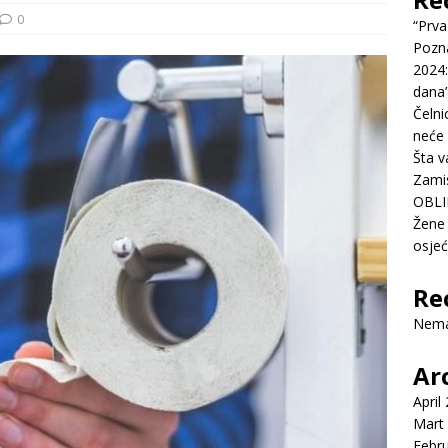
0
“Prva
Pozn
2024:
dana’
Čelni
neće 
Šta v
Zamis
OBLI
Žene 
osje
Re
Nema
Ar
April
Mart
Febr