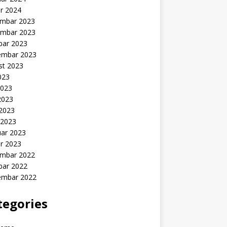
r 2024
mbar 2023
mbar 2023
bar 2023
embar 2023
st 2023
2023
2023
2023
 2023
 2023
uar 2023
r 2023
mbar 2022
bar 2022
embar 2022
tegories