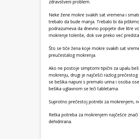
zdravstveni problem.
Neke žene mokre svakih sat vremena i smatra
trebalo da bude manja. Trebalo bi da piškimo
podrazumeva da dnevno popijete dve litre vo
mokrenje toleriše, dok sve preko već predsta
Što se tiče žena koje mokre svakih sat vrem
preučestalog mokrenja.
Ako ne postoje simptomi tipični za upalu beš
mokrenju, drugi je najčešći razlog prečesto
se bešika napuni s premalo urina i osoba o
bešika uglavnom se leči tabletama.
Suprotno prečestoj potrebi za mokrenjem, n
Retka potreba za mokrenjem najčešće znači 
dehidrirana.