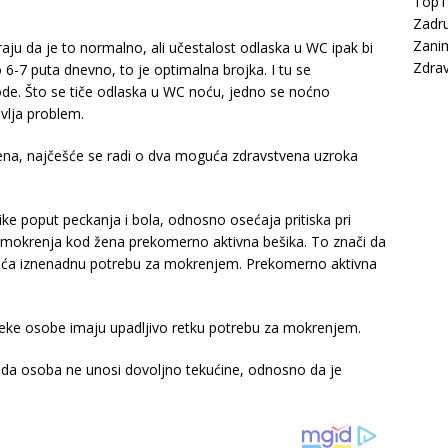
Top
Zadru
Zanim
ju da je to normalno, ali učestalost odlaska u WC ipak bi
Zdrav
 6-7 puta dnevno, to je optimalna brojka. I tu se
de. Što se tiče odlaska u WC noću, jedno se noćno
vlja problem.
ena, najčešće se radi o dva moguća zdravstvena uzroka
ike poput peckanja i bola, odnosno osećaja pritiska pri
g mokrenja kod žena prekomerno aktivna bešika. To znači da
seća iznenadnu potrebu za mokrenjem. Prekomerno aktivna
eke osobe imaju upadljivo retku potrebu za mokrenjem.
da osoba ne unosi dovoljno tekućine, odnosno da je