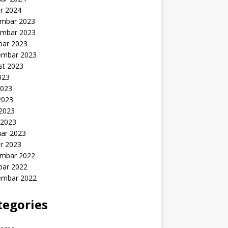
r 2024
mbar 2023
mbar 2023
bar 2023
embar 2023
st 2023
2023
2023
2023
 2023
 2023
uar 2023
r 2023
mbar 2022
bar 2022
embar 2022
tegories