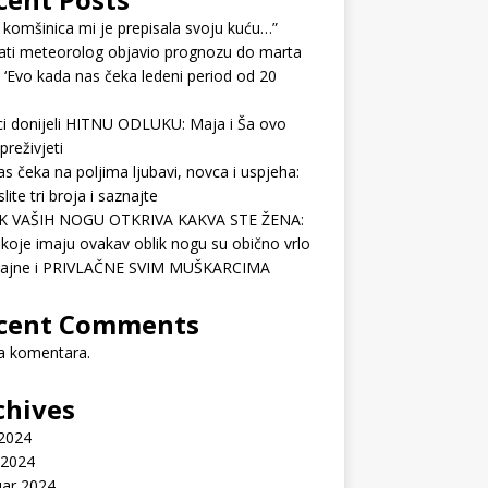
 komšinica mi je prepisala svoju kuću…”
ati meteorolog objavio prognozu do marta
 ‘Evo kada nas čeka ledeni period od 20
ci donijeli HITNU ODLUKU: Maja i Ša ovo
preživjeti
as čeka na poljima ljubavi, novca i uspjeha:
lite tri broja i saznajte
K VAŠIH NOGU OTKRIVA KAKVA STE ŽENA:
koje imaju ovakav oblik nogu su obično vrlo
ćajne i PRIVLAČNE SVIM MUŠKARCIMA
cent Comments
 komentara.
chives
 2024
 2024
uar 2024