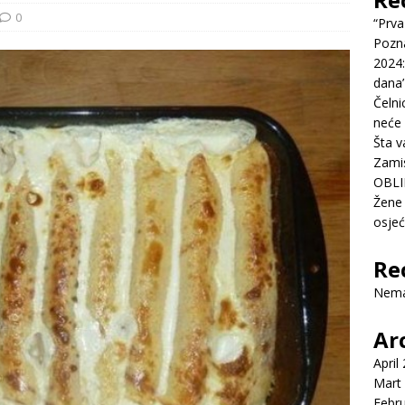
0
“Prva
Pozn
2024:
dana’
Čelni
neće 
Šta v
Zamis
OBLI
Žene 
osje
Re
Nema
Ar
April
Mart
Febr