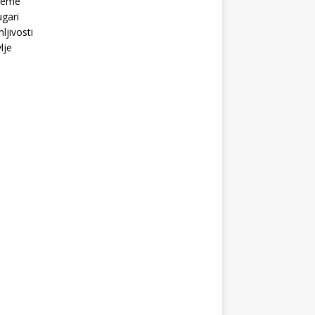
Teme
gari
ljivosti
lje