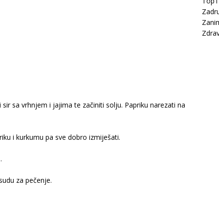
Top
Zadru
Zanim
Zdrav
i sir sa vrhnjem i jajima te začiniti solju. Papriku narezati na
riku i kurkumu pa sve dobro izmiješati.
.
posudu za pečenje.