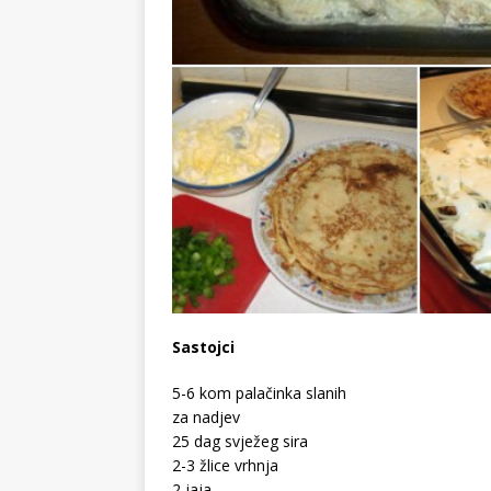
Sastojci
5-6 kom palačinka slanih
za nadjev
25 dag svježeg sira
2-3 žlice vrhnja
2 jaja