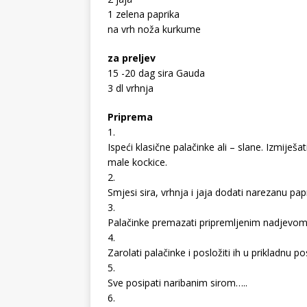
1 zelena paprika
na vrh noža kurkume
za preljev
15 -20 dag sira Gauda
3 dl vrhnja
Priprema
1.
Ispeći klasične palačinke ali – slane. Izmiješat
male kockice.
2.
Smjesi sira, vrhnja i jaja dodati narezanu pap
3.
Palačinke premazati pripremljenim nadjevom
4.
Zarolati palačinke i posložiti ih u prikladnu 
5.
Sve posipati naribanim sirom…..
6.