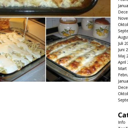
Janua
Dece
Nove
Okto
Sept
Augu
Juli 
Juni 
Maj 
April
Mart
Febr
Janua
Dece
Okto
Sept
Ca
Info