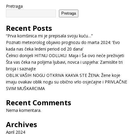
Pretraga
Pretraga
Recent Posts
“Prva komšinica mi je prepisala svoju kuću…”
Poznati meteorolog objavio prognozu do marta 2024: ‘Evo
kada nas čeka ledeni period od 20 dana’
Čelnici donijeli HITNU ODLUKU: Maja i Ša ovo neće preživjeti
Šta vas čeka na poljima ljubavi, novca i uspjeha: Zamislite tri
broja i saznajte
OBLIK VAŠIH NOGU OTKRIVA KAKVA STE ŽENA: Žene koje
imaju ovakav oblik nogu su obično vrlo osjećajne i PRIVLAČNE
SVIM MUŠKARCIMA
Recent Comments
Nema komentara.
Archives
April 2024