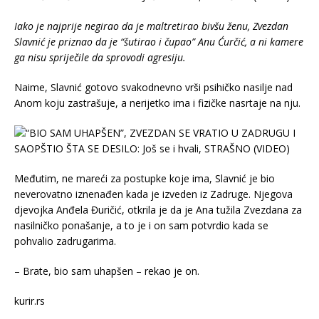
Iako je najprije negirao da je maltretirao bivšu ženu, Zvezdan
Slavnić je priznao da je “šutirao i čupao” Anu Ćurčić, a ni kamere
ga nisu spriječile da sprovodi agresiju.
Naime, Slavnić gotovo svakodnevno vrši psihičko nasilje nad
Anom koju zastrašuje, a nerijetko ima i fizičke nasrtaje na nju.
Međutim, ne mareći za postupke koje ima, Slavnić je bio
neverovatno iznenađen kada je izveden iz Zadruge. Njegova
djevojka Anđela Đuričić, otkrila je da je Ana tužila Zvezdana za
nasilničko ponašanje, a to je i on sam potvrdio kada se
pohvalio zadrugarima.
– Brate, bio sam uhapšen – rekao je on.
kurir.rs