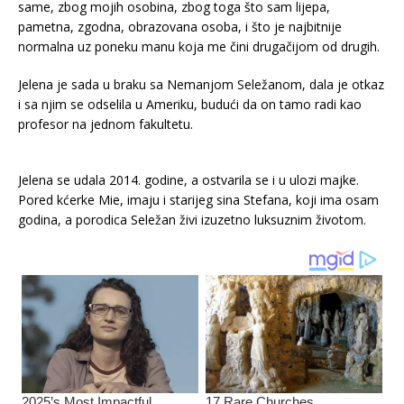
same, zbog mojih osobina, zbog toga što sam lijepa,
pametna, zgodna, obrazovana osoba, i što je najbitnije
normalna uz poneku manu koja me čini drugačijom od drugih.
Jelena je sada u braku sa Nemanjom Seležanom, dala je otkaz
i sa njim se odselila u Ameriku, budući da on tamo radi kao
profesor na jednom fakultetu.
Jelena se udala 2014. godine, a ostvarila se i u ulozi majke.
Pored kćerke Mie, imaju i starijeg sina Stefana, koji ima osam
godina, a porodica Seležan živi izuzetno luksuznim životom.