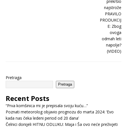
Pretraga
Pretraga
Recent Posts
“Prva komšinica mi je prepisala svoju kuću…”
Poznati meteorolog objavio prognozu do marta 2024: ‘Evo
kada nas čeka ledeni period od 20 dana’
Čelnici donijeli HITNU ODLUKU: Maja i Ša ovo neće preživjeti