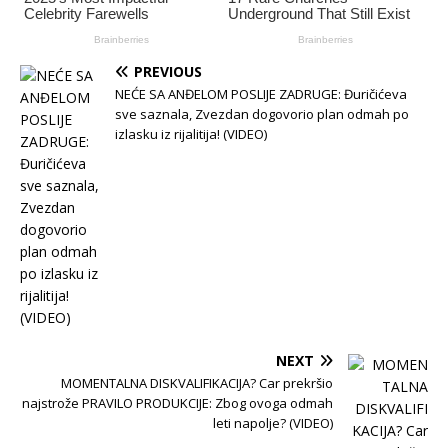
PREVIOUS
NEĆE SA ANĐELOM POSLIJE ZADRUGE: Đuričićeva
sve saznala, Zvezdan dogovorio plan odmah po
izlasku iz rijalitija! (VIDEO)
NEXT
MOMENTALNA DISKVALIFIKACIJA? Car prekršio
najstrože PRAVILO PRODUKCIJE: Zbog ovoga odmah
leti napolje? (VIDEO)