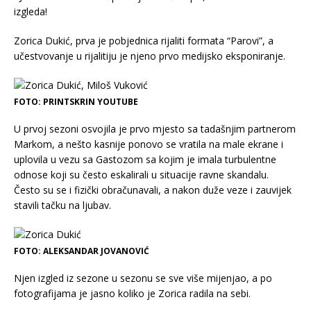
Zorica Dukić, prva je pobjednica rijaliti formata “Parovi”, a
učestvovanje u rijalitiju je njeno prvo medijsko eksponiranje.
FOTO: PRINTSKRIN YOUTUBE
U prvoj sezoni osvojila je prvo mjesto sa tadašnjim partnerom
Markom, a nešto kasnije ponovo se vratila na male ekrane i
uplovila u vezu sa Gastozom sa kojim je imala turbulentne
odnose koji su često eskalirali u situacije ravne skandalu.
Često su se i fizički obračunavali, a nakon duže veze i zauvijek
stavili tačku na ljubav.
FOTO: ALEKSANDAR JOVANOVIĆ
Njen izgled iz sezone u sezonu se sve više mijenjao, a po
fotografijama je jasno koliko je Zorica radila na sebi.