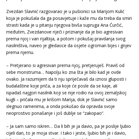
Zvezdan Slavnić razgovarao je u pušionici sa Marijom Kulić
koja je pokušala da ga posavjetuje i kaže mu da treba da smiri
strasti kada je u pitanju njegova bivša supruga Ana Ćurčić,
međutim, Zvezdanove riječi i priznanje da je bio agresivan
prema njoj i van rijaltiija, a potom i pokušaj pravdanja svog
nasilništva, naveo je gledaoce da osjete ogroman bijes i gnjev
prema njemu.
– Pretjerano si agresivan prema njoj, pretjeruješ. Praviš od
sebe monstruma… Napolju ko zna šta je bilo kad je ovde
ovako. Ja razumijem da ti nju spriječavaš da iznosi gluposti i
budalaštine koje priča, a za koje će posle da se kaje, ali
ispadaš najgori nasilnik koji se nije rodio na ovoj zemaljskoj
kugli – pričala mu je krišom Marija, dok je Slavnić samo
slegnuo ramenima, a onda pokušao da opravda svoje
neoprostivo ponašanje i još dublje se “zakopao”.
– Ja sam samo iskren… Da li bih je ja davio, pa je poslije ljubio
cijeli dan, to je moja stvar. I tako i jeste, ljubio bih je i davio,