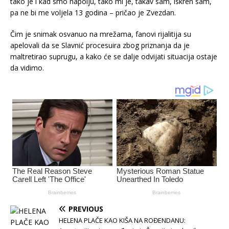
tako je i kad smo napolju, tako mi je, takav sam, iskren sam,
pa ne bi me voljela 13 godina – pričao je Zvezdan.
Čim je snimak osvanuo na mrežama, fanovi rijalitija su
apelovali da se Slavnić procesuira zbog priznanja da je
maltretirao suprugu, a kako će se dalje odvijati situacija ostaje
da vidimo.
PREVIOUS
HELENA PLAČE KAO KIŠA NA ROĐENDANU: