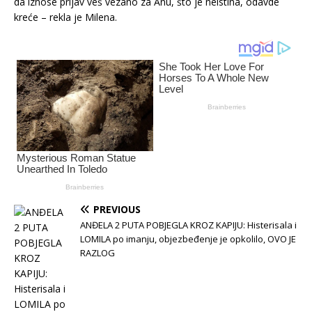
da iznose prljav veš vezano za Anu, što je neistina, odavde
kreće – rekla je Milena.
PREVIOUS
ANĐELA 2 PUTA POBJEGLA KROZ KAPIJU: Histerisala i
LOMILA po imanju, objezbeđenje je opkolilo, OVO JE
RAZLOG