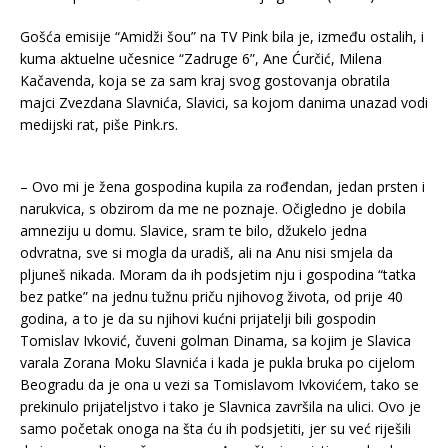
Gošća emisije “Amidži šou” na TV Pink bila je, između ostalih, i
kuma aktuelne učesnice “Zadruge 6”, Ane Ćurčić, Milena
Kačavenda, koja se za sam kraj svog gostovanja obratila
majci Zvezdana Slavnića, Slavici, sa kojom danima unazad vodi
medijski rat, piše Pink.rs.
– Ovo mi je žena gospodina kupila za rođendan, jedan prsten i
narukvica, s obzirom da me ne poznaje. Očigledno je dobila
amneziju u domu. Slavice, sram te bilo, džukelo jedna
odvratna, sve si mogla da uradiš, ali na Anu nisi smjela da
pljuneš nikada. Moram da ih podsjetim nju i gospodina “tatka
bez patke” na jednu tužnu priču njihovog života, od prije 40
godina, a to je da su njihovi kućni prijatelji bili gospodin
Tomislav Ivković, čuveni golman Dinama, sa kojim je Slavica
varala Zorana Moku Slavnića i kada je pukla bruka po cijelom
Beogradu da je ona u vezi sa Tomislavom Ivkovićem, tako se
prekinulo prijateljstvo i tako je Slavnica završila na ulici. Ovo je
samo početak onoga na šta ću ih podsjetiti, jer su već riješili