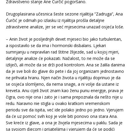
Zdravstveno stanje Ane Ćurčić pogoršano.
Drugoplasirana učesnica šeste sezone rijalitija ”Zadruga”, Ana
Ćurčić je odmah po izlasku iz rijalitija prošla detaljne
zdravstvene analize, jer se već mjesecima unazad osjeća loše.
– Anin život je posljednjih devet mjeseci bio jako turbulentan,
a ispostavilo se da ima i hormonski disbalans. Ljekari
sumnjanju u nepravilan rad štitne žlijezde, sad u kojoj mjeri,
detaljnije analize će pokazati. Nažalost, to ne može da se
izliječi, ali može da se drži pod kontrolom. Ana se žalila danima
da je sve boli do glave do pete i da joj organizam jednostavno
ne prihvata hranu. Njen način života u rijalitiju doprinuo je da
se osjeća slomljeno, da nema snage, a ni volje da ustane iz
kreveta. Anu cijeli život znam kao ženu punu energije, prava je
čigra, ovo nije ona i zato je i sama prepoznala da nešto nije u
redu. Naravno nie stigla u ovako kratkom vremenskom
periodu sve da ispita, već ide polako jedno po jedno. Vjerujem
da će uz pomoć svih koji je vole biti ponovo ona stara Ana.
Sve kreće iz glave, a ona je živjela mjesecima u paklu. Sada je
sa svojom djecom i prijateljima i vjerujem da će se podići