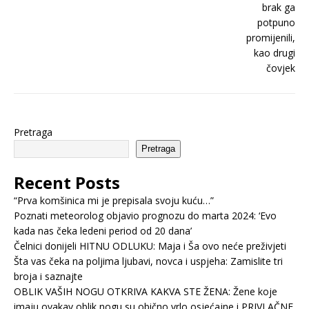
Pretraga
Pretraga
Recent Posts
“Prva komšinica mi je prepisala svoju kuću…”
Poznati meteorolog objavio prognozu do marta 2024: ‘Evo
kada nas čeka ledeni period od 20 dana’
Čelnici donijeli HITNU ODLUKU: Maja i Ša ovo neće preživjeti
Šta vas čeka na poljima ljubavi, novca i uspjeha: Zamislite tri
broja i saznajte
OBLIK VAŠIH NOGU OTKRIVA KAKVA STE ŽENA: Žene koje
imaju ovakav oblik nogu su obično vrlo osjećajne i PRIVLAČNE