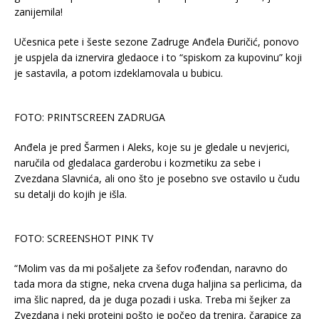
Učesnica pete i šeste sezone Zadruge Anđela Đuričić, ponovo
je uspjela da iznervira gledaoce i to “spiskom za kupovinu” koji
je sastavila, a potom izdeklamovala u bubicu.
FOTO: PRINTSCREEN ZADRUGA
Anđela je pred Šarmen i Aleks, koje su je gledale u nevjerici,
naručila od gledalaca garderobu i kozmetiku za sebe i
Zvezdana Slavnića, ali ono što je posebno sve ostavilo u čudu
su detalji do kojih je išla.
FOTO: SCREENSHOT PINK TV
“Molim vas da mi pošaljete za šefov rođendan, naravno do
tada mora da stigne, neka crvena duga haljina sa perlicima, da
ima šlic napred, da je duga pozadi i uska. Treba mi šejker za
Zvezdana i neki proteini pošto je počeo da trenira, čarapice za