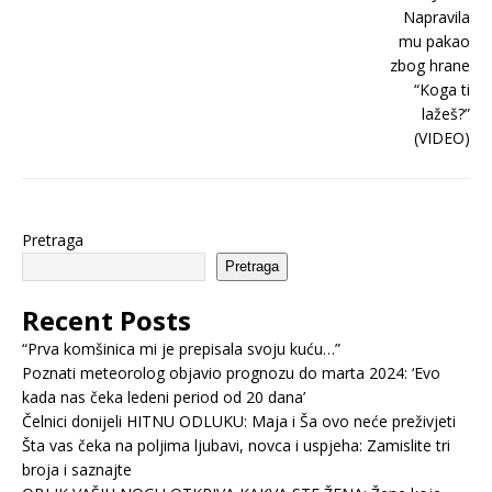
Pretraga
Pretraga
Recent Posts
“Prva komšinica mi je prepisala svoju kuću…”
Poznati meteorolog objavio prognozu do marta 2024: ‘Evo
kada nas čeka ledeni period od 20 dana’
Čelnici donijeli HITNU ODLUKU: Maja i Ša ovo neće preživjeti
Šta vas čeka na poljima ljubavi, novca i uspjeha: Zamislite tri
broja i saznajte