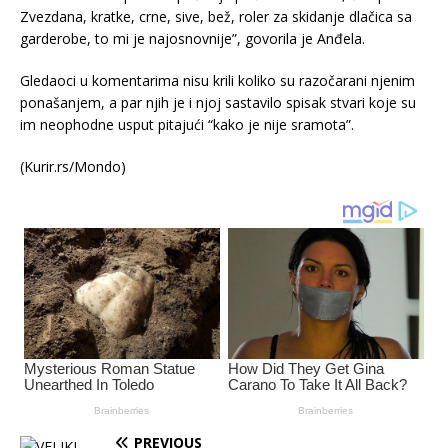
Zvezdana, kratke, crne, sive, bež, roler za skidanje dlačica sa
garderobe, to mi je najosnovnije”, govorila je Anđela.
Gledaoci u komentarima nisu krili koliko su razočarani njenim
ponašanjem, a par njih je i njoj sastavilo spisak stvari koje su
im neophodne usput pitajući “kako je nije sramota”.
(Kurir.rs/Mondo)
PREVIOUS