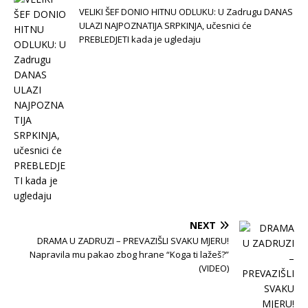
VELIKI ŠEF DONIO HITNU ODLUKU: U Zadrugu DANAS
ULAZI NAJPOZNATIJA SRPKINJA, učesnici će
PREBLEDJETI kada je ugledaju
NEXT
DRAMA U ZADRUZI – PREVAZIŠLI SVAKU MJERU!
Napravila mu pakao zbog hrane “Koga ti lažeš?”
(VIDEO)