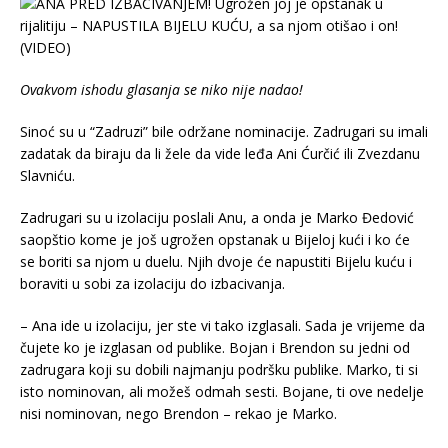
Ovakvom ishodu glasanja se niko nije nadao!
Sinoć su u “Zadruzi” bile održane nominacije. Zadrugari su imali
zadatak da biraju da li žele da vide leđa Ani Ćurčić ili Zvezdanu
Slavniću.
Zadrugari su u izolaciju poslali Anu, a onda je Marko Đedović
saopštio kome je još ugrožen opstanak u Bijeloj kući i ko će
se boriti sa njom u duelu. Njih dvoje će napustiti Bijelu kuću i
boraviti u sobi za izolaciju do izbacivanja.
– Ana ide u izolaciju, jer ste vi tako izglasali. Sada je vrijeme da
čujete ko je izglasan od publike. Bojan i Brendon su jedni od
zadrugara koji su dobili najmanju podršku publike. Marko, ti si
isto nominovan, ali možeš odmah sesti. Bojane, ti ove nedelje
nisi nominovan, nego Brendon – rekao je Marko.