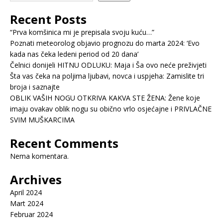
Recent Posts
“Prva komšinica mi je prepisala svoju kuću…”
Poznati meteorolog objavio prognozu do marta 2024: ‘Evo
kada nas čeka ledeni period od 20 dana’
Čelnici donijeli HITNU ODLUKU: Maja i Ša ovo neće preživjeti
Šta vas čeka na poljima ljubavi, novca i uspjeha: Zamislite tri
broja i saznajte
OBLIK VAŠIH NOGU OTKRIVA KAKVA STE ŽENA: Žene koje
imaju ovakav oblik nogu su obično vrlo osjećajne i PRIVLAČNE
SVIM MUŠKARCIMA
Recent Comments
Nema komentara.
Archives
April 2024
Mart 2024
Februar 2024