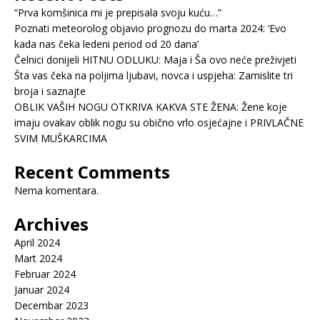
“Prva komšinica mi je prepisala svoju kuću…”
Poznati meteorolog objavio prognozu do marta 2024: ‘Evo
kada nas čeka ledeni period od 20 dana’
Čelnici donijeli HITNU ODLUKU: Maja i Ša ovo neće preživjeti
Šta vas čeka na poljima ljubavi, novca i uspjeha: Zamislite tri
broja i saznajte
OBLIK VAŠIH NOGU OTKRIVA KAKVA STE ŽENA: Žene koje
imaju ovakav oblik nogu su obično vrlo osjećajne i PRIVLAČNE
SVIM MUŠKARCIMA
Recent Comments
Nema komentara.
Archives
April 2024
Mart 2024
Februar 2024
Januar 2024
Decembar 2023