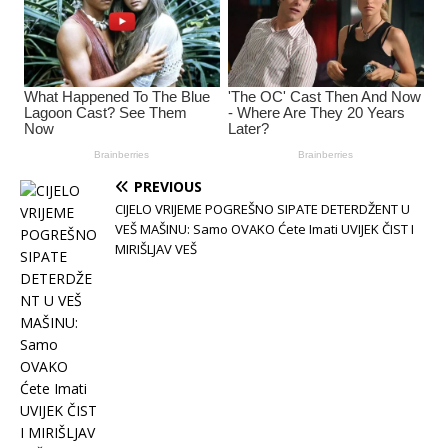
PREVIOUS
CIJELO VRIJEME POGREŠNO SIPATE DETERDŽENT U
VEŠ MAŠINU: Samo OVAKO Ćete Imati UVIJEK ČIST I
MIRIŠLJAV VEŠ