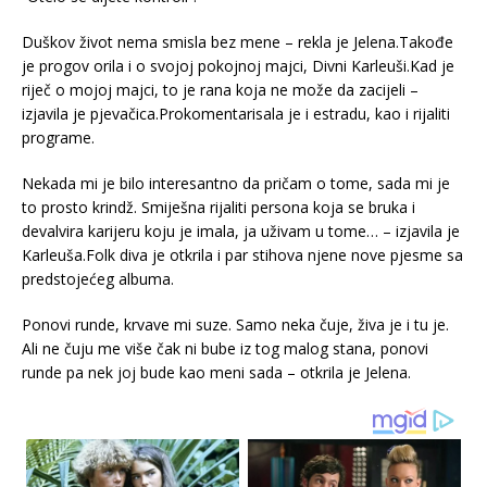
Duškov život nema smisla bez mene – rekla je Jelena.Takođe
je progov orila i o svojoj pokojnoj majci, Divni Karleuši.Kad je
riječ o mojoj majci, to je rana koja ne može da zacijeli –
izjavila je pjevačica.Prokomentarisala je i estradu, kao i rijaliti
programe.
Nekada mi je bilo interesantno da pričam o tome, sada mi je
to prosto krindž. Smiješna rijaliti persona koja se bruka i
devalvira karijeru koju je imala, ja uživam u tome… – izjavila je
Karleuša.Folk diva je otkrila i par stihova njene nove pjesme sa
predstojećeg albuma.
Ponovi runde, krvave mi suze. Samo neka čuje, živa je i tu je.
Ali ne čuju me više čak ni bube iz tog malog stana, ponovi
runde pa nek joj bude kao meni sada – otkrila je Jelena.