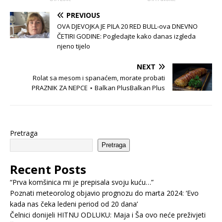
PREVIOUS
OVA DJEVOJKA JE PILA 20 RED BULL-ova DNEVNO
ČETIRI GODINE: Pogledajte kako danas izgleda
njeno tijelo
NEXT
Rolat sa mesom i spanaćem, morate probati
PRAZNIK ZA NEPCE ⋆ Balkan PlusBalkan Plus
Pretraga
Pretraga
Recent Posts
“Prva komšinica mi je prepisala svoju kuću…”
Poznati meteorolog objavio prognozu do marta 2024: ‘Evo
kada nas čeka ledeni period od 20 dana’
Čelnici donijeli HITNU ODLUKU: Maja i Ša ovo neće preživjeti