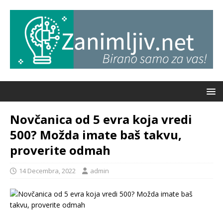
Novčanica od 5 evra koja vredi
500? Možda imate baš takvu,
proverite odmah
14 Decembra, 2022
admin