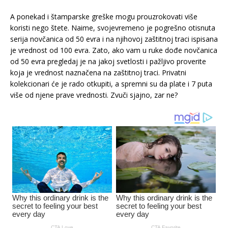
A ponekad i štamparske greške mogu prouzrokovati više
koristi nego štete. Naime, svojevremeno je pogrešno otisnuta
serija novčanica od 50 evra i na njihovoj zaštitnoj traci ispisana
je vrednost od 100 evra. Zato, ako vam u ruke dođe novčanica
od 50 evra pregledaj je na jakoj svetlosti i pažljivo proverite
koja je vrednost naznačena na zaštitnoj traci. Privatni
kolekcionari će je rado otkupiti, a spremni su da plate i 7 puta
više od njene prave vrednosti. Zvuči sjajno, zar ne?