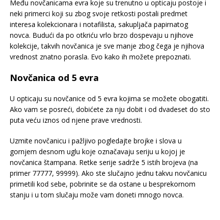
Među novčanicama evra koje su trenutno u opticaju postoje i
neki primerci koji su zbog svoje retkosti postali predmet
interesa kolekcionara i notafilista, sakupljača papirnatog
novca. Budući da po otkriću vrlo brzo dospevaju u njihove
kolekcije, takvih novčanica je sve manje zbog čega je njihova
vrednost znatno porasla. Evo kako ih možete prepoznati.
Novčanica od 5 evra
U opticaju su novčanice od 5 evra kojima se možete obogatiti.
Ako vam se posreći, dobićete za nju dobit i od dvadeset do sto
puta veću iznos od njene prave vrednosti.
Uzmite novčanicu i pažljivo pogledajte brojke i slova u
gornjem desnom uglu koje označavaju seriju u kojoj je
novčanica štampana. Retke serije sadrže 5 istih brojeva (na
primer 77777, 99999). Ako ste slučajno jednu takvu novčanicu
primetili kod sebe, pobrinite se da ostane u besprekornom
stanju i u tom slučaju može vam doneti mnogo novca.