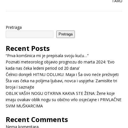
Pretraga
Pretraga
Recent Posts
“Prva komšinica mi je prepisala svoju kuću…”
Poznati meteorolog objavio prognozu do marta 2024: ‘Evo
kada nas čeka ledeni period od 20 dana’
Čelnici donijeli HITNU ODLUKU: Maja i Ša ovo neće preživjeti
Šta vas čeka na poljima ljubavi, novca i uspjeha: Zamislite tri
broja i saznajte
OBLIK VAŠIH NOGU OTKRIVA KAKVA STE ŽENA: Žene koje
imaju ovakav oblik nogu su obično vrlo osjećajne i PRIVLAČNE
SVIM MUŠKARCIMA
Recent Comments
Nema komentara.