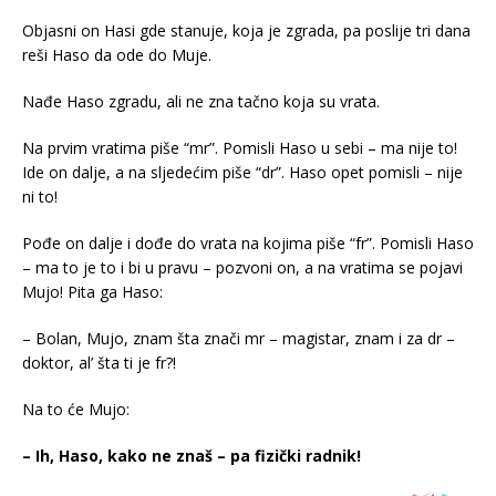
Objasni on Hasi gde stanuje, koja je zgrada, pa poslije tri dana
reši Haso da ode do Muje.
Nađe Haso zgradu, ali ne zna tačno koja su vrata.
Na prvim vratima piše “mr”. Pomisli Haso u sebi – ma nije to!
Ide on dalje, a na sljedećim piše “dr”. Haso opet pomisli – nije
ni to!
Pođe on dalje i dođe do vrata na kojima piše “fr”. Pomisli Haso
– ma to je to i bi u pravu – pozvoni on, a na vratima se pojavi
Mujo! Pita ga Haso:
– Bolan, Mujo, znam šta znači mr – magistar, znam i za dr –
doktor, al’ šta ti je fr?!
Na to će Mujo:
– Ih, Haso, kako ne znaš – pa fizički radnik!