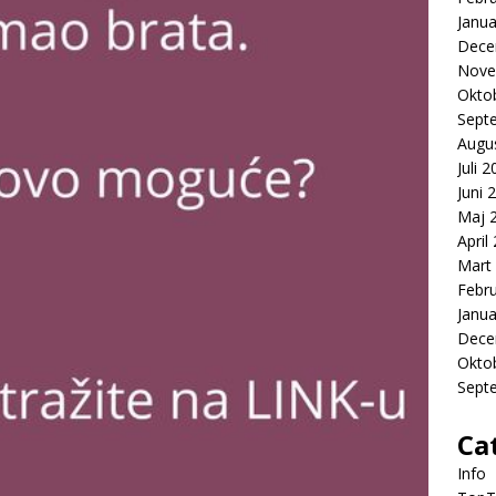
Janua
Dece
Nove
Okto
Sept
Augu
Juli 
Juni 
Maj 
April
Mart
Febr
Janua
Dece
Okto
Sept
Ca
Info