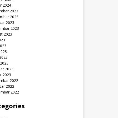
r 2024
mbar 2023
mbar 2023
bar 2023
embar 2023
st 2023
2023
2023
2023
 2023
 2023
uar 2023
r 2023
mbar 2022
bar 2022
embar 2022
tegories