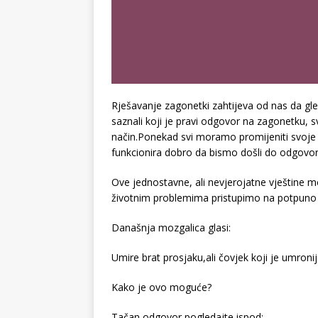
Rješavanje zagonetki zahtijeva od nas da g
saznali koji je pravi odgovor na zagonetku, 
način.Ponekad svi moramo promijeniti svoje
funkcionira dobro da bismo došli do odgovor
Ove jednostavne, ali nevjerojatne vještin
životnim problemima pristupimo na potpuno d
Današnja mozgalica glasi:
Umire brat prosjaku,ali čovjek koji je umroni
Kako je ovo moguće?
Tačan odgovor pogledajte ispod: