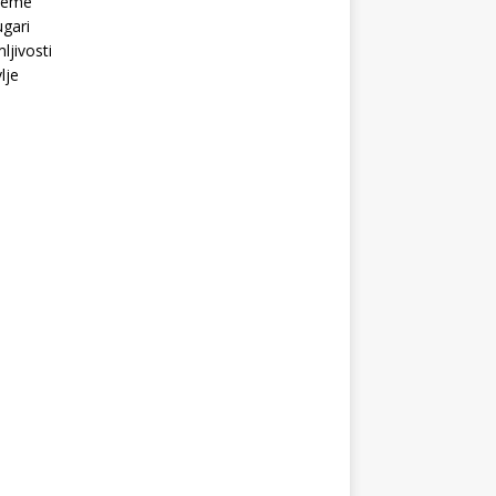
Teme
gari
ljivosti
lje