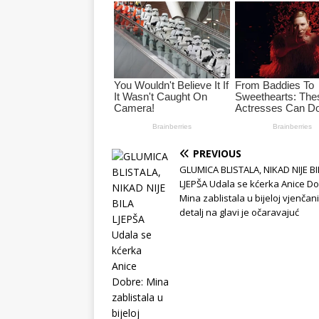
PREVIOUS
GLUMICA BLISTALA, NIKAD NIJE BI
LJEPŠA Udala se kćerka Anice Do
Mina zablistala u bijeloj vjenčani
detalj na glavi je očaravajuć