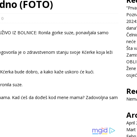
edno (FOTO)
“Prva
Pozn
0
2024:
dana’
Čelni
neće 
Šta v
progovorila je o zdravstvenom stanju svoje Kćerke koja leži
Zamis
OBLI
Žene 
 Kćerka bude dobro, a kako kaže uskoro će kući.
osje
 ronila suze.
Re
 mama. Kad ćeš da dođeš kod mene mama? Zadovoljna sam
Nema
Ar
April
Mart
Febr