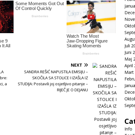
Janua
Dece
Nove
Okto
Sept
Augu
Juli 
Juni 
Maj 
NEXT
April
LA
SANDRA REŠIĆ NAPUSTILA EMISIJU –
Mart
bre:
SKOČILA SA STOLICE I IZAŠLA IZ
Febr
ci, a
STUDIJA: Postavili joj osjetljivo pitanje –
Janua
RIJEČ JE O DEJANU
Dece
Okto
Sept
Ca
Info