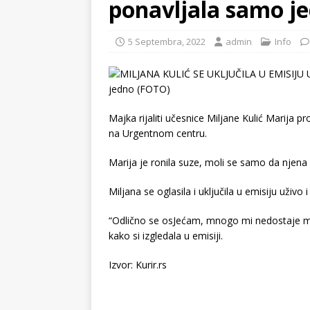
ponavljala samo j
5 Septembra, 2022
admin
Info
Majka rijaliti učesnice Miljane Kulić Marija 
na Urgentnom centru.
Marija je ronila suze, moli se samo da njena
Miljana se oglasila i uključila u emisiju uživo i
“Odlično se osJećam, mnogo mi nedostaje
kako si izgledala u emisiji.
Izvor: Kurir.rs