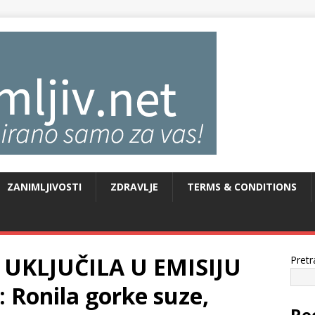
ZANIMLJIVOSTI
ZDRAVLJE
TERMS & CONDITIONS
 UKLJUČILA U EMISIJU
Pretr
 Ronila gorke suze,
Re