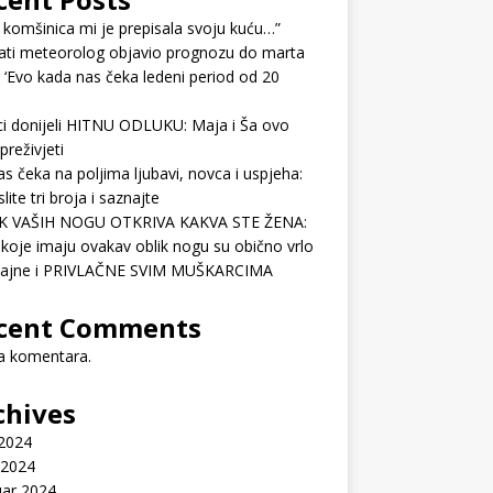
 komšinica mi je prepisala svoju kuću…”
ati meteorolog objavio prognozu do marta
 ‘Evo kada nas čeka ledeni period od 20
ci donijeli HITNU ODLUKU: Maja i Ša ovo
preživjeti
as čeka na poljima ljubavi, novca i uspjeha:
lite tri broja i saznajte
K VAŠIH NOGU OTKRIVA KAKVA STE ŽENA:
koje imaju ovakav oblik nogu su obično vrlo
ćajne i PRIVLAČNE SVIM MUŠKARCIMA
cent Comments
 komentara.
chives
 2024
 2024
uar 2024