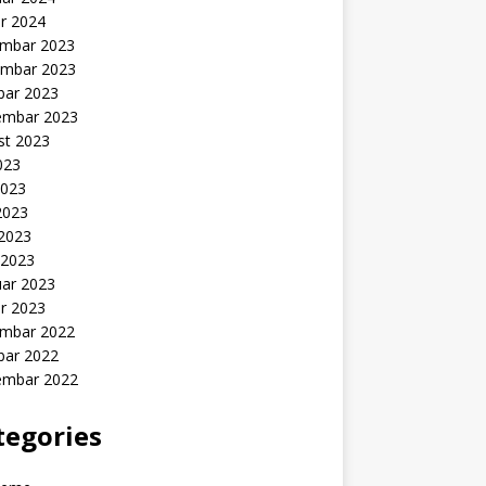
r 2024
mbar 2023
mbar 2023
bar 2023
embar 2023
st 2023
2023
2023
2023
 2023
 2023
uar 2023
r 2023
mbar 2022
bar 2022
embar 2022
tegories