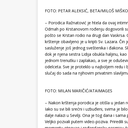
FOTO: PETAR ALEKSIĆ, BETA/MILOŠ MIŠK
– Porodica Ražnatović je htela da ovaj intimn
Odmah po Krstanovom rođenju dogovorili su
pošto se Krstan rodio na drugi dan Vaskrsa.
krštenje obavljeno je u kripti Sv. Lazara. Čin
sasluženje još jednog sveštenika i đakona. Sk
dok je njena sestra Lidija obukla haljinu, ka
jednom trenutku i zaplakao, a sve je odušev
odelceta. Sve je proteklo u najboljem redu i 
slučaj do sada na njihovim privatnim slavljima
FOTO: MILAN MARIČIĆ/ATAIMAGES
– Nakon krštenja porodica je otišla u jedan 
Iako su svi bili srećni i uzbuđeni, svima je bil
dalje nalazi u Sevilji. Ona je tog dana i sama
Veljko pozvali putem video-poziva. Priredili 
momentu otpevao i rođendansku pesmicu Anasta