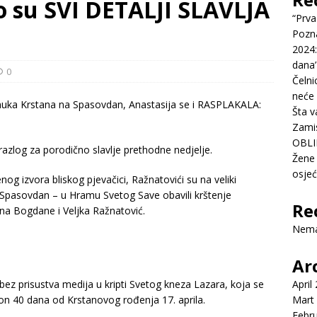
 su SVI DETALJI SLAVLJA
“Prva
Pozn
2024:
dana’
0
Čelni
neće 
Šta v
Zamis
OBLI
razlog za porodično slavlje prethodne nedjelje.
Žene 
osje
og izvora bliskog pjevačici, Ražnatovići su na veliki
 Spasovdan – u Hramu Svetog Save obavili krštenje
Re
na Bogdane i Veljka Ražnatović.
Nema
Ar
 bez prisustva medija u kripti Svetog kneza Lazara, koja se
April
on 40 dana od Krstanovog rođenja 17. aprila.
Mart
Febr