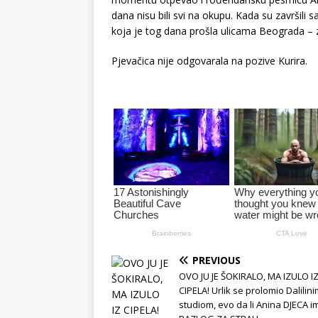
dana nisu bili svi na okupu. Kada su završili 
koja je tog dana prošla ulicama Beograda – z
Pjevačica nije odgovarala na pozive Kurira.
PREVIOUS
OVO JU JE ŠOKIRALO, MA IZULO I
CIPELA! Urlik se prolomio Dalilin
studiom, evo da li Anina DJECA i