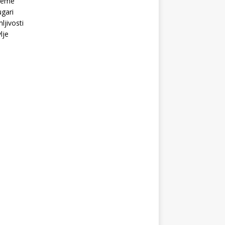
Teme
gari
ljivosti
lje