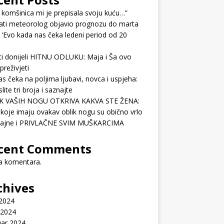
 komšinica mi je prepisala svoju kuću…”
ati meteorolog objavio prognozu do marta
 ‘Evo kada nas čeka ledeni period od 20
ci donijeli HITNU ODLUKU: Maja i Ša ovo
preživjeti
as čeka na poljima ljubavi, novca i uspjeha:
lite tri broja i saznajte
K VAŠIH NOGU OTKRIVA KAKVA STE ŽENA:
koje imaju ovakav oblik nogu su obično vrlo
ćajne i PRIVLAČNE SVIM MUŠKARCIMA
cent Comments
 komentara.
chives
 2024
 2024
uar 2024