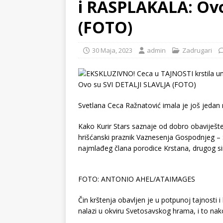
i RASPLAKALA: Ovo
(FOTO)
30 Maja, 2023
admin
Zadrugari
Svetlana Ceca Ražnatović imala je još jedan 
Kako Kurir Stars saznaje od dobro obaviješten
hrišćanski praznik Vaznesenja Gospodnjeg –
najmlađeg člana porodice Krstana, drugog si
FOTO: ANTONIO AHEL/ATAIMAGES
Čin krštenja obavljen je u potpunoj tajnosti i
nalazi u okviru Svetosavskog hrama, i to nak