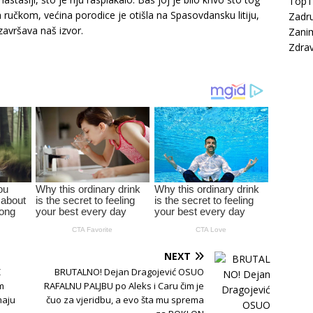
Top
sa ručkom, većina porodice je otišla na Spasovdansku litiju,
Zadru
avršava naš izvor.
Zanim
Zdrav
NEXT
Z
BRUTALNO! Dejan Dragojević OSUO
im
RAFALNU PALJBU po Aleks i Caru čim je
maju
čuo za vjeridbu, a evo šta mu sprema