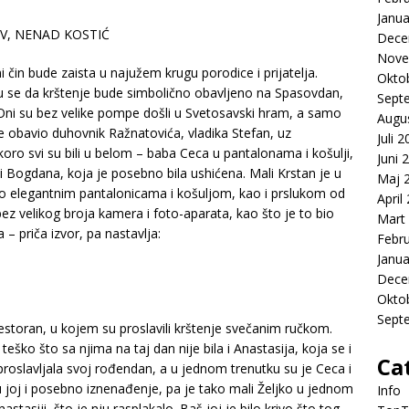
Janua
OV, NENAD KOSTIĆ
Dece
Nove
i čin bude zaista u najužem krugu porodice i prijatelja.
Okto
 se da krštenje bude simbolično obavljeno na Spasovdan,
Sept
 Oni su bez velike pompe došli u Svetosavski hram, a samo
Augu
 je obavio duhovnik Ražnatovića, vladika Stefan, uz
Juli 
oro svi su bili u belom – baba Ceca u pantalonama i košulji,
Juni 
o i Bogdana, koja je posebno bila ushićena. Mali Krstan je u
Maj 
io elegantnim pantalonicama i košuljom, kao i prslukom od
April
bez velikog broja kamera i foto-aparata, kao što je to bio
Mart
 – priča izvor, pa nastavlja:
Febr
Janua
Dece
Okto
Sept
restoran, u kojem su proslavili krštenje svečanim ručkom.
o teško što sa njima na taj dan nije bila i Anastasija, koja se i
Ca
 proslavljala svoj rođendan, a u jednom trenutku su je Ceca i
su joj i posebno iznenađenje, pa je tako mali Željko u jednom
Info
siji, što je nju rasplakalo. Baš joj je bilo krivo što tog